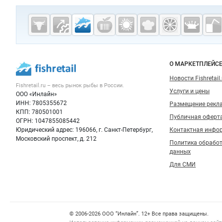
Дополнительная информация
Cсылки на полезные проекты
Fishretail.ru —
рыба,
морепродукты
Важные разделы и контакты
Навигация п
О МАРКЕТПЛЕЙС
Новости Fishretail.
Fishretail.ru – весь
рынок рыбы
в России.
Услуги и цены
ООО «Инлайн»
ИНН: 7805355672
Размещение рекл
КПП: 780501001
Публичная оферт
ОГРН: 1047855085442
Юридический адрес: 196066, г. Санкт-Петербург,
Контактная инфо
Московский проспект, д. 212
Политика обрабо
данных
Для СМИ
Счетчики, авторское право, логотипы
© 2006‑2026 ООО “Инлайн”. 12+ Все права защищены.