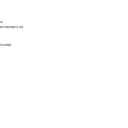
ц;
ентировать их.
ателям.