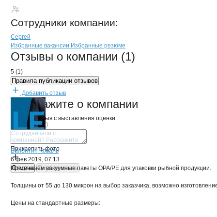
Инвест
Сотрудники
компании
:
Сергей
Бренды
Вакансии в
компани
Инвест
Инвест
Избранные вакансии
Избранные резюме
Новости o
Инвест, ООО
Инвест
Отзывы
о компании
(1)
5
(
1
)
Правила публикации отзывов
Добавить отзыв
Инвест
Расскажите
о компании
Начните отзыв с выставления оценки
Прикрепить фото
Валентин Коваль
6 фев 2019, 07:13
Отмена
Опубликовать
Предлагаем вакуумные пакеты ОРА/РЕ для упаковки рыбной продукции.
Толщины от 55 до 130 микрон на выбор заказчика, возможно изготовлени
Цены на стандартные размеры: