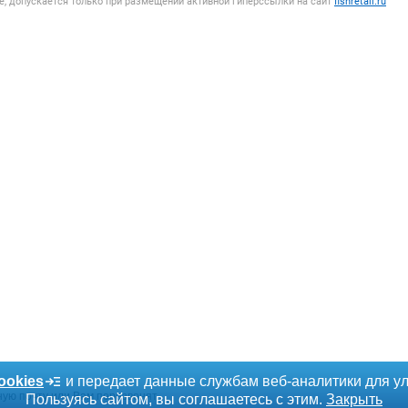
, допускается только при размещении активной гиперссылки на сайт
fishretail.ru
ookies
и передает данные службам веб-аналитики для у
ную почту или Вам перезвонят.
Пользуясь сайтом, вы соглашаетесь с этим.
Закрыть