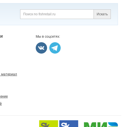
Искать
Поиск
ГИ
Мы в соцсетях:
 материал
ление
й