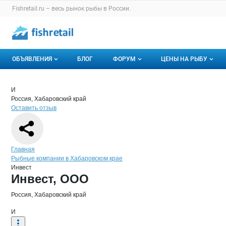
Раздел навигации по сайту fishretail.ru
Fishretail.ru – весь
рынок рыбы
в России.
Авторизация и меню пользователя
Навигация по разделам сайта fishretail.ru
ОБЪЯВЛЕНИЯ
БЛОГ
ФОРУМ
ЦЕНЫ НА РЫБУ
Объявления
Все темы
О мониторингах
Краткая информация о компании
Инв
Страница компании
Инвест,
Страница компании
Инвест, ООО
И
Россия, Хабаровский край
Горячее предложение
Избранные
Актуальные мони
Оставить отзыв
Мои объявления
С моим участием
Динамика цен
Отзывы
Навигация по сайту
Главная
Рыбные компании в Хабаровском крае
Инвест
Основная информация о компании
Инвест, ООО
Россия, Хабаровский край
И