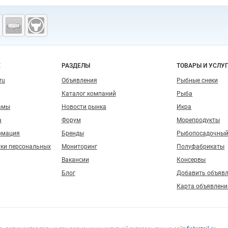
о сайту
Е
РАЗДЕЛЫ
ТОВАРЫ И УСЛУ
ru
Объявления
Рыбные снеки
Каталог компаний
Рыба
амы
Новости рынка
Икра
а
Форум
Морепродукты
рмация
Бренды
Рыбопосадочный
тки персональных
Мониторинг
Полуфабрикаты
Вакансии
Консервы
Блог
Добавить объяв
Карта объявлени