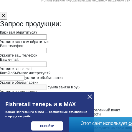
Использование информации, размещенной на данном сайте
Запрос продукции:
Как к вам обратиться?
Укажите как к вам обратиться
Ваш телефон:
Укажите ваш телефон
Ваш e-mail:
Укажите ваш e-mail
Какой объём вас интересует?
укажите объём партии
Укажите объём партии
сумма заказа в руб
Укажите сумму заказа
Нужна доставка
Введите адрес доставки
Fishretail теперь и в MAX
Выберите адрес из выпадающего списка и уточните населенный пункт
Канал Fishretail.ru в MAX — бесплатные объявления
Укажите дополнительную информацию при необходимости
о продаже рыбы
Этот сайт использует
c
ПЕРЕЙТИ
Ваш запрос будет отправлен в "ООО Инвест". Ответ вы получите на свою лич