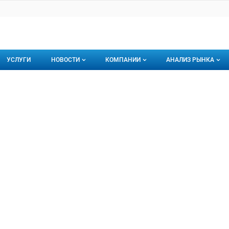
УСЛУГИ
НОВОСТИ
КОМПАНИИ
АНАЛИЗ РЫНКА
Новости рыбного рынка
Каталог компаний
ест
 ООО
торинги
О каталоге компаний
Подписаться на 
Премиум размещение