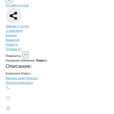
Оставить отзыв
Навигация по странице
компании
Инв
Товары и услуги
О компании
Бренды
Вакансии
Новости
Отзывы (1)
О компании
Инвест
Реквизиты
компании
Инвест
Реквизиты:
Название компании:
Инвест
Описание:
Компания Инвест
Контакты
компании
Инвест
+7(800)000-00-..
Данные неактуальны?
Показать контакты