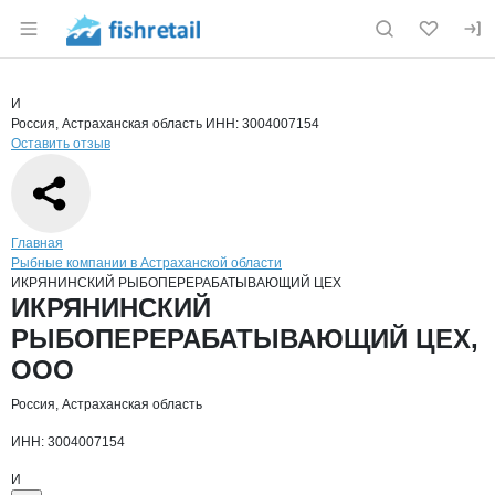
Раздел навигации по сайту fishretail.ru
Краткая информация о компании
ИКР
Страница компании
ИКРЯНИН
Страница компании
ИКРЯНИНСКИЙ РЫБОПЕРЕРАБАТЫВАЮЩИЙ ЦЕХ, О
И
Россия, Астраханская область
ИНН: 3004007154
Оставить отзыв
Навигация по сайту
Главная
Рыбные компании в Астраханской области
ИКРЯНИНСКИЙ РЫБОПЕРЕРАБАТЫВАЮЩИЙ ЦЕХ
Основная информация о компании
ИКРЯНИНСКИЙ
РЫБОПЕРЕРАБАТЫВАЮЩИЙ ЦЕХ,
ООО
Россия, Астраханская область
ИНН: 3004007154
И