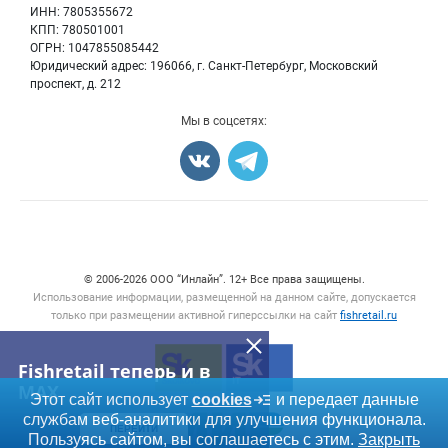
Морепродукты
Для СМИ
ИНН: 7805355672
Мониторинг
КПП: 780501001
Рыбопосадочный материал
Вакансии
ОГРН: 1047855085442
Полуфабрикаты
Юридический адрес: 196066, г. Санкт-Петербург, Московский
Блог
Консервы
проспект, д. 212
Добавить объявление
Мы в соцсетях:
Карта объявлений
Счетчики, авторское право, логотипы
© 2006‑2026 ООО “Инлайн”. 12+ Все права защищены.
Использование информации, размещенной на данном сайте, допускается
только при размещении активной гиперссылки на сайт
fishretail.ru
Fishretail теперь и в
MAX
Этот сайт использует
cookies
и передает данные
службам веб-аналитики для улучшения функционала.
ПЕРЕЙТИ
Пользуясь сайтом, вы соглашаетесь с этим.
Закрыть