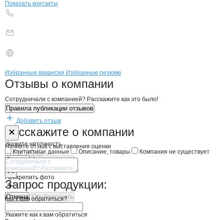
Показать контакты
Бренды
Вакансии в
компани
ИКРЯНИНСКИЙ РЫБОПЕ
ИКРЯНИНСКИЙ РЫ
Избранные вакансии
Избранные резюме
Новости o
ИКРЯНИНСКИЙ РЫБОПЕР
ИКРЯНИНСКИЙ 
Отзывы
о компании
Сотрудничали с компанией? Расскажите как это было!
Правила публикации отзывов
Добавить отзыв
Форма обратной связи о неточностях н
ИКРЯНИНСКИ
Расскажите
о компании
Укажите неточность
Начните отзыв с выставления оценки
Контактные данные
Описание, товары
Компания не существует
Отмена
Опубликовать
Прикрепить фото
Запрос продукции:
Отмена
Опубликовать
Как к вам обратиться?
Укажите как к вам обратиться