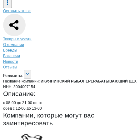
Оставить отзыв
Навигация по странице
компании
ИКР
Товары и услуги
О компании
Бренды
Вакансии
Новости
Отзывы
О компании
ИКРЯНИНСКИЙ РЫБОП
Реквизиты
компании
ИКРЯНИНСКИЙ РЫБ
Реквизиты:
Название компании:
ИКРЯНИНСКИЙ РЫБОПЕРЕРАБАТЫВАЮЩИЙ ЦЕХ
ИНН:
3004007154
Описание:
с 08-00 до 21-00 пн-пт

обед с 12-00 до 13-00
Компании, которые могут вас
заинтересовать