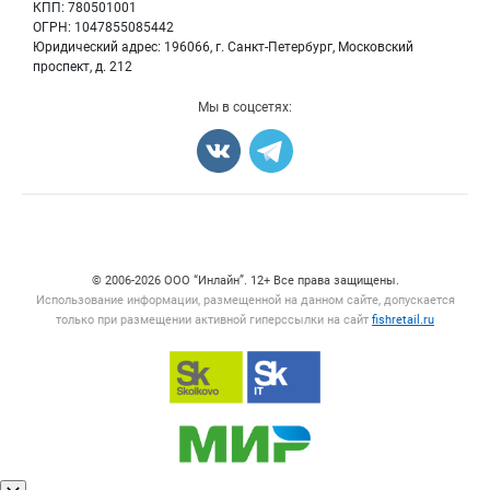
КПП: 780501001
Рыбопосадочный материал
Вакансии
ОГРН: 1047855085442
Полуфабрикаты
Юридический адрес: 196066, г. Санкт-Петербург, Московский
Блог
Консервы
проспект, д. 212
Добавить объявление
Мы в соцсетях:
Карта объявлений
Счетчики, авторское право, логотипы
© 2006‑2026 ООО “Инлайн”. 12+ Все права защищены.
Использование информации, размещенной на данном сайте, допускается
только при размещении активной гиперссылки на сайт
fishretail.ru