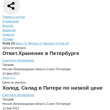
Навигация по странице
компании
КОМ
Товары и услуги
О компании
Бренды
Вакансии
Новости
Отзывы
Продукция
КОМПАНИЯ ХОМА, ООО
Навигация по продуктам
компании
КОМПАН
Рыба (3)
Мясо (2)
Фрукты (1)
Молоко (3)
Еда (9)
Цена не указана
Ответ.Хранение в Петербурге
Смотреть объявление
Продам
Россия
Ленинградская область
Санкт-Петербург
24 фев 2021
Заказать
Цена не указана
Холод. Склад в Питере по низкой цене
Смотреть объявление
Продам
Россия
Ленинградская область
Санкт-Петербург
12 янв 2021