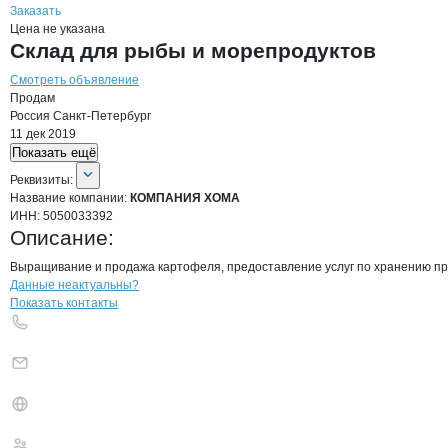
Заказать
Цена не указана
Склад для рыбы и морепродуктов
Смотреть объявление
Продам
Россия
Санкт-Петербург
11 дек 2019
Показать ещё
О компании
КОМПАНИЯ ХОМА
Реквизиты
компании
КОМПАНИЯ ХОМА
Реквизиты:
Название компании:
КОМПАНИЯ ХОМА
ИНН:
5050033392
Описание:
Выращивание и продажа картофеля, предоставление услуг по хранению пр
Контакты
компании
КОМПАНИЯ ХОМ
+7(800)000-00-..
Данные неактуальны?
Показать контакты