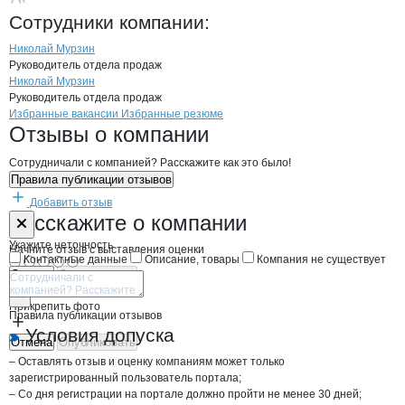
КОМПАНИЯ ХОМА
Сотрудники
компании
:
Николай Мурзин
Руководитель отдела продаж
Николай Мурзин
Руководитель отдела продаж
Бренды
Вакансии в
компани
КОМПАНИЯ ХОМА
КОМПАНИЯ ХОМА
Избранные вакансии
Избранные резюме
Новости o
КОМПАНИЯ ХОМА, ООО
КОМПАНИЯ ХОМА
Отзывы
о компании
Сотрудничали с компанией? Расскажите как это было!
Правила публикации отзывов
Добавить отзыв
Форма обратной связи о неточностях н
КОМПАНИЯ Х
Расскажите
о компании
Укажите неточность
Начните отзыв с выставления оценки
Контактные данные
Описание, товары
Компания не существует
Отмена
Опубликовать
Прикрепить фото
Правила публикации отзывов
Условия допуска
Отмена
Опубликовать
– Оставлять отзыв и оценку компаниям может только
зарегистрированный пользователь портала;
– Со дня регистрации на портале должно пройти не менее 30 дней;