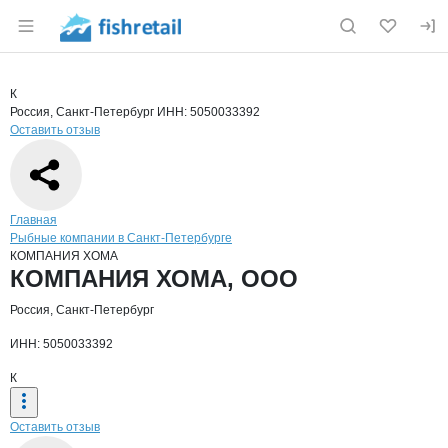
Раздел навигации по сайту fishretail.ru
Краткая информация о компании
КОМ
Страница компании
КОМПАНИ
Страница компании
КОМПАНИЯ ХОМА, ООО
К
Россия, Санкт-Петербург
ИНН: 5050033392
Оставить отзыв
Навигация по сайту
Главная
Рыбные компании в Санкт-Петербурге
КОМПАНИЯ ХОМА
Основная информация о компании
КОМПАНИЯ ХОМА, ООО
Россия, Санкт-Петербург
ИНН: 5050033392
К
Оставить отзыв