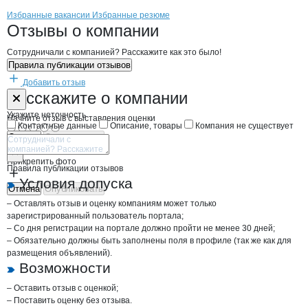
Бренды
Вакансии в
компани
Холдинговая компания А
Холдинговая компа
Избранные вакансии
Избранные резюме
Новости o
Холдинговая компания АК
Холдинговая ком
Отзывы
о компании
Сотрудничали с компанией? Расскажите как это было!
Правила публикации отзывов
Добавить отзыв
Форма обратной связи о неточностях н
Холдинговая 
Расскажите
о компании
Укажите неточность
Начните отзыв с выставления оценки
Контактные данные
Описание, товары
Компания не существует
Отмена
Опубликовать
Прикрепить фото
Правила публикации отзывов
Условия допуска
Отмена
Опубликовать
– Оставлять отзыв и оценку компаниям может только
зарегистрированный пользователь портала;
– Со дня регистрации на портале должно пройти не менее 30 дней;
– Обязательно должны быть заполнены поля в профиле (так же как для
размещения объявлений).
Возможности
– Оставить отзыв с оценкой;
– Поставить оценку без отзыва.