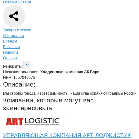
Оставить отзыв
Навигация по странице
компании
Холд
Товары и услуги
О компании
Бренды
Вакансии
Новости
Отзывы
О компании
Холдинговая компания 
Реквизиты
компании
Холдинговая компан
Реквизиты:
Название компании:
Холдинговая компания АК Барс
ИНН:
1657049075
Описание:
Мы строим города и возводим мосты, наши суда охраняют границы России, 
Компании, которые могут вас
заинтересовать
УПРАВЛЯЮЩАЯ КОМПАНИЯ АРТ-ЛОДЖИСТИК