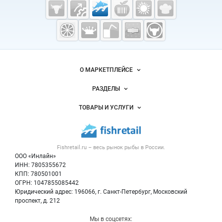
Cсылки на полезные проекты
Fishretail.ru —
рыба,
морепродукты
Важные разделы и контакты
Навигация по сайту
О МАРКЕТПЛЕЙСЕ
Новости Fishretail.ru
РАЗДЕЛЫ
Услуги и цены
Объявления
ТОВАРЫ И УСЛУГИ
Размещение рекламы
Каталог компаний
Рыбные снеки
Публичная оферта
Новости рынка
Рыба
Контактная информация
Форум
Fishretail.ru – весь
рынок рыбы
в России.
Икра
Политика обработки персональных данных
Бренды
ООО «Инлайн»
Морепродукты
Для СМИ
ИНН: 7805355672
Мониторинг
КПП: 780501001
Рыбопосадочный материал
Вакансии
ОГРН: 1047855085442
Полуфабрикаты
Юридический адрес: 196066, г. Санкт-Петербург, Московский
Блог
Консервы
проспект, д. 212
Добавить объявление
Мы в соцсетях: