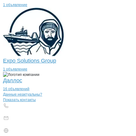
1 объявление
Expo Solutions Group
1 объявление
Даллос
16 объявлений
Контакты
компании
Холдинговая ком
+7(800)000-00-..
Данные неактуальны?
Показать контакты