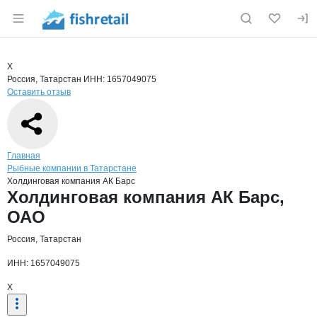
Раздел навигации по сайту fishretail.ru
Краткая информация о компании
Холд
Страница компании
Холдинго
Страница компании
Холдинговая компания АК Барс, ОАО
Х
Россия, Татарстан
ИНН: 1657049075
Оставить отзыв
Навигация по сайту
Главная
Рыбные компании в Татарстане
Холдинговая компания АК Барс
Основная информация о компании
Холдинговая компания АК Барс,
ОАО
Россия, Татарстан
ИНН: 1657049075
Х