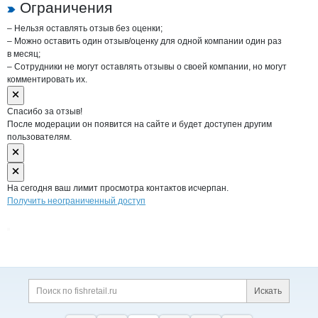
Ограничения
– Нельзя оставлять отзыв без оценки;
– Можно оставить один отзыв/оценку для одной компании один раз
в месяц;
– Сотрудники не могут оставлять отзывы о своей компании, но могут
комментировать их.
Спасибо за отзыв!
После модерации он появится на сайте и будет доступен другим
пользователям.
На сегодня ваш лимит просмотра контактов исчерпан.
Получить неограниченный доступ
Дополнительная информация
Поиск по сайту и ссы
Искать