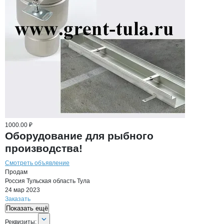
1000.00 ₽
Оборудование для рыбного
производства!
Смотреть объявление
Продам
Россия
Тульская область
Тула
24 мар 2023
Заказать
Показать ещё
О компании
GRENT
Реквизиты
компании
GRENT
Реквизиты: