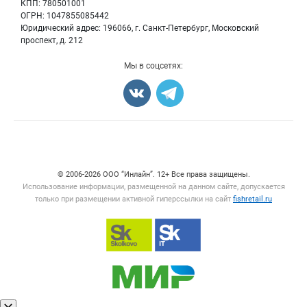
КПП: 780501001
Рыбопосадочный материал
Вакансии
ОГРН: 1047855085442
Полуфабрикаты
Юридический адрес: 196066, г. Санкт-Петербург, Московский
Блог
Консервы
проспект, д. 212
Добавить объявление
Мы в соцсетях:
Карта объявлений
Счетчики, авторское право, логотипы
© 2006‑2026 ООО “Инлайн”. 12+ Все права защищены.
Использование информации, размещенной на данном сайте, допускается
только при размещении активной гиперссылки на сайт
fishretail.ru