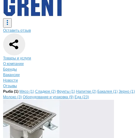
Оставить отзыв
Навигация по странице
компании
GRE
Товары и услуги
О компании
Бренды
Вакансии
Новости
Отзывы
Продукция
GRENT, ООО
Навигация по продуктам
компании
GRENT
Рыба (1)
Мясо (1)
Сладкое (2)
Фрукты (1)
Напитки (2)
Бакалея (1)
Зерно (1)
Молоко (3)
Оборудование и упаковка (9)
Еда (23)