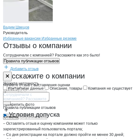
Вадим Швецов
Руководитель
Бренды
Вакансии в
компани
GRENT
GRENT
Избранные вакансии
Избранные резюме
Новости o
GRENT, ООО
GRENT
Отзывы
о компании
Сотрудничали с компанией? Расскажите как это было!
Правила публикации отзывов
Добавить отзыв
Форма обратной связи о неточностях н
GRENT
Расскажите
о компании
Укажите неточность
Начните отзыв с выставления оценки
Контактные данные
Описание, товары
Компания не существует
Отмена
Опубликовать
Прикрепить фото
Правила публикации отзывов
Условия допуска
Отмена
Опубликовать
– Оставлять отзыв и оценку компаниям может только
зарегистрированный пользователь портала;
– Со дня регистрации на портале должно пройти не менее 30 дней;