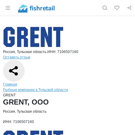
Раздел навигации по сайту fishretail.ru
Краткая информация о компании
GRE
Страница компании
GRENT, О
Страница компании
GRENT, ООО
Россия, Тульская область
ИНН: 7106507160
Оставить отзыв
Навигация по сайту
Главная
Рыбные компании в Тульской области
GRENT
Основная информация о компании
GRENT, ООО
Россия, Тульская область
ИНН: 7106507160