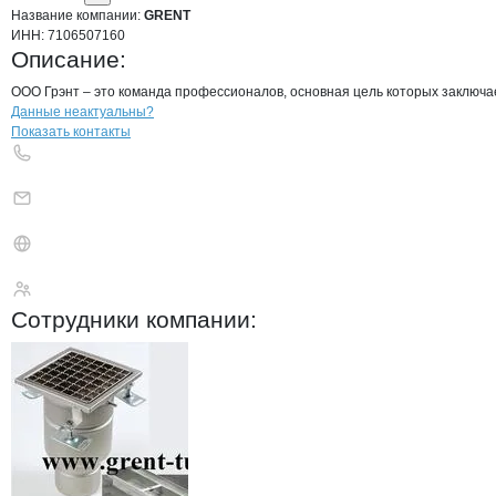
Название компании:
GRENT
ИНН:
7106507160
Описание:
ООО Грэнт – это команда профессионалов, основная цель которых заключае
Контакты
компании
GRENT
+7(800)000-00-..
Данные неактуальны?
Показать контакты
GRENT
Сотрудники
компании
: