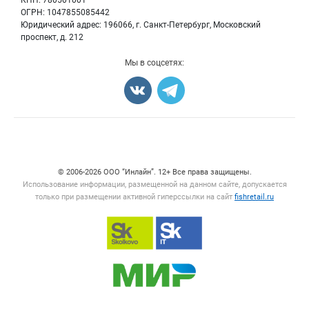
КПП: 780501001
Рыбопосадочный материал
Вакансии
ОГРН: 1047855085442
Полуфабрикаты
Юридический адрес: 196066, г. Санкт-Петербург, Московский
Блог
Консервы
проспект, д. 212
Добавить объявление
Мы в соцсетях:
Карта объявлений
Счетчики, авторское право, логотипы
© 2006‑2026 ООО “Инлайн”. 12+ Все права защищены.
Использование информации, размещенной на данном сайте, допускается
только при размещении активной гиперссылки на сайт
fishretail.ru