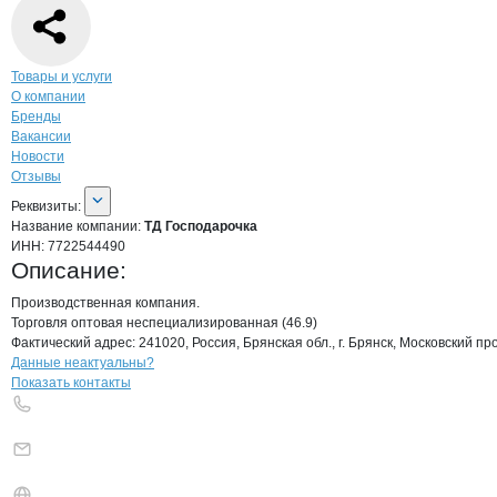
Навигация по странице
компании
ТД Г
Товары и услуги
О компании
Бренды
Вакансии
Новости
Отзывы
О компании
ТД Господарочка
Реквизиты
компании
ТД Господарочка
Реквизиты:
Название компании:
ТД Господарочка
ИНН:
7722544490
Описание:
Производственная компания.

Торговля оптовая неспециализированная (46.9)

Фактический адрес: 241020, Россия, Брянская обл., г. Брянск, Московский пр
Контакты
компании
ТД Господарочка
+7(800)000-00-..
Данные неактуальны?
Показать контакты