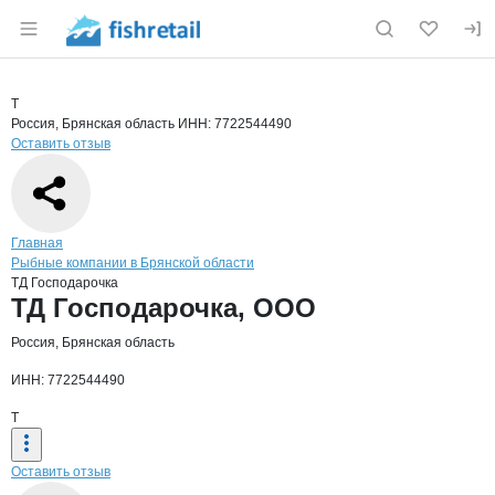
Раздел навигации по сайту fishretail.ru
Краткая информация о компании
ТД Г
Страница компании
ТД Госпо
Страница компании
ТД Господарочка, ООО
Т
Россия, Брянская область
ИНН: 7722544490
Оставить отзыв
Навигация по сайту
Главная
Рыбные компании в Брянской области
ТД Господарочка
Основная информация о компании
ТД Господарочка, ООО
Россия, Брянская область
ИНН: 7722544490
Т
Оставить отзыв