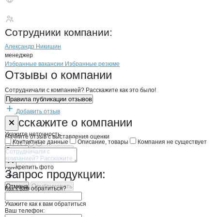
ТД Господарочка
Сотрудники
компании
:
Александр Никишин
менеджер
Бренды
Вакансии в
компани
ТД Господарочка
ТД Господарочка
Избранные вакансии
Избранные резюме
Новости o
ТД Господарочка, ООО
ТД Господарочка
Отзывы
о компании
Сотрудничали с компанией? Расскажите как это было!
Правила публикации отзывов
Добавить отзыв
Форма обратной связи о неточностях н
ТД Господаро
Расскажите
о компании
Укажите неточность
Начните отзыв с выставления оценки
Контактные данные
Описание, товары
Компания не существует
Отмена
Опубликовать
Прикрепить фото
Запрос продукции:
Отмена
Опубликовать
Как к вам обратиться?
Укажите как к вам обратиться
Ваш телефон: