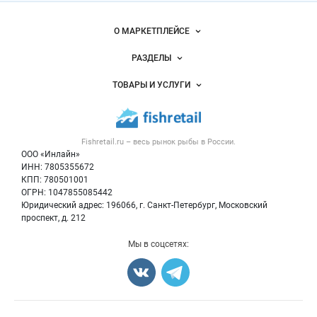
Важные разделы и контакты
Навигация по сайту
О МАРКЕТПЛЕЙСЕ
Новости Fishretail.ru
РАЗДЕЛЫ
Услуги и цены
Объявления
ТОВАРЫ И УСЛУГИ
Размещение рекламы
Каталог компаний
Рыбные снеки
Публичная оферта
Новости рынка
Рыба
Контактная информация
Форум
Fishretail.ru – весь
рынок рыбы
в России.
Икра
Политика обработки персональных данных
Бренды
ООО «Инлайн»
Морепродукты
Для СМИ
ИНН: 7805355672
Мониторинг
КПП: 780501001
Рыбопосадочный материал
Вакансии
ОГРН: 1047855085442
Полуфабрикаты
Юридический адрес: 196066, г. Санкт-Петербург, Московский
Блог
Консервы
проспект, д. 212
Добавить объявление
Мы в соцсетях:
Карта объявлений