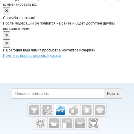
комментировать их.
Спасибо за отзыв!
После модерации он появится на сайте и будет доступен другим
пользователям.
На сегодня ваш лимит просмотра контактов исчерпан.
Получить неограниченный доступ
Дополнительная информация
Поиск по сайту и ссы
Искать
Cсылки на полезные проекты
Fishretail.ru —
рыба,
морепродукты