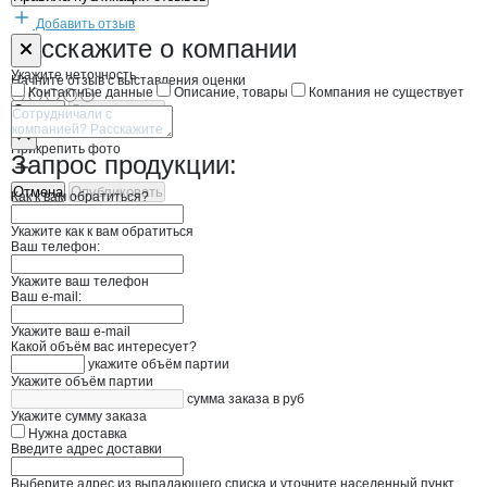
Добавить отзыв
Форма обратной связи о неточностях н
Главное бассе
Расскажите
о компании
Укажите неточность
Начните отзыв с выставления оценки
Контактные данные
Описание, товары
Компания не существует
Отмена
Опубликовать
Прикрепить фото
Запрос продукции:
Отмена
Опубликовать
Как к вам обратиться?
Укажите как к вам обратиться
Ваш телефон:
Укажите ваш телефон
Ваш e-mail:
Укажите ваш e-mail
Какой объём вас интересует?
укажите объём партии
Укажите объём партии
сумма заказа в руб
Укажите сумму заказа
Нужна доставка
Введите адрес доставки
Выберите адрес из выпадающего списка и уточните населенный пункт