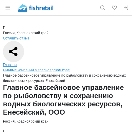
Раздел навигации по сайту fishretail.ru
Краткая информация о компании
Главн
Страница компании
Главное 
Страница компании
Главное бассейновое управление по рыболовству и со
Г
Россия, Красноярский край
Оставить отзыв
Навигация по сайту
Главная
Рыбные компании в Красноярском крае
Главное бассейновое управление по рыболовству и сохранению водных
биологических ресурсов, Енесейский
Основная информация о компании
Главное бассейновое управление
по рыболовству и сохранению
водных биологических ресурсов,
Енесейский, ООО
Россия, Красноярский край
Г