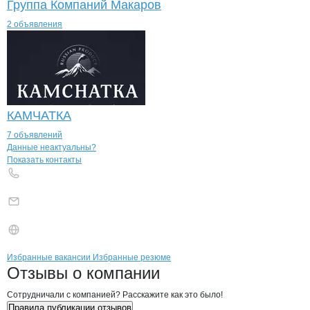
Группа Компаний Макаров
2 объявления
КАМЧАТКА
7 объявлений
Контакты
компании
Главное бассейн
+7(800)000-00-..
Данные неактуальны?
Показать контакты
Бренды
Вакансии в
компани
Главное бассейновое уп
Главное бассейново
Избранные вакансии
Избранные резюме
Новости o
Главное бассейновое упр
Главное бассейно
Отзывы
о компании
Сотрудничали с компанией? Расскажите как это было!
Правила публикации отзывов