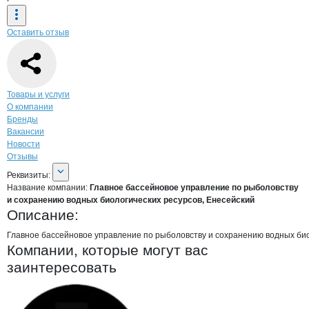
Оставить отзыв
Навигация по странице
компании
Глав
Товары и услуги
О компании
Бренды
Вакансии
Новости
Отзывы
О компании
Главное бассейновое уп
Реквизиты
компании
Главное бассейновое
Реквизиты:
Название компании:
Главное бассейновое управление по рыболовству
и сохранению водных биологических ресурсов, Енесейский
Описание:
Главное бассейновое управление по рыболовству и сохранению водных био
Компании, которые могут вас
заинтересовать