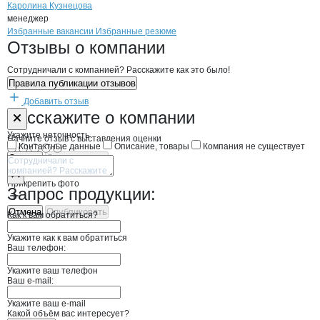
Каролина Кузнецова
менеджер
Бренды
Вакансии в
компани
ФУД ДВ
ФУД ДВ
Избранные вакансии
Избранные резюме
Новости o
ФУД ДВ, ООО
ФУД ДВ
Отзывы
о компании
Сотрудничали с компанией? Расскажите как это было!
Правила публикации отзывов
Добавить отзыв
Форма обратной связи о неточностях н
ФУД ДВ
Расскажите
о компании
Укажите неточность
Начните отзыв с выставления оценки
Контактные данные
Описание, товары
Компания не существует
Отмена
Опубликовать
Прикрепить фото
Запрос продукции:
Отмена
Опубликовать
Как к вам обратиться?
Укажите как к вам обратиться
Ваш телефон:
Укажите ваш телефон
Ваш e-mail:
Укажите ваш e-mail
Какой объём вас интересует?