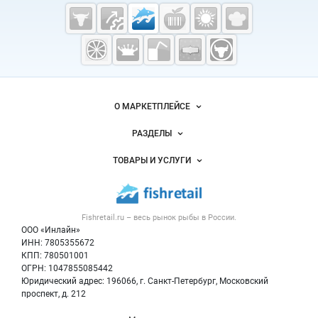
Cсылки на полезные проекты
Fishretail.ru —
рыба,
морепродукты
Важные разделы и контакты
Навигация по сайту
О МАРКЕТПЛЕЙСЕ
Новости Fishretail.ru
РАЗДЕЛЫ
Услуги и цены
Объявления
ТОВАРЫ И УСЛУГИ
Размещение рекламы
Каталог компаний
Рыбные снеки
Публичная оферта
Новости рынка
Рыба
Контактная информация
Форум
Fishretail.ru – весь
рынок рыбы
в России.
Икра
Политика обработки персональных данных
Бренды
ООО «Инлайн»
Морепродукты
Для СМИ
ИНН: 7805355672
Мониторинг
КПП: 780501001
Рыбопосадочный материал
Вакансии
ОГРН: 1047855085442
Полуфабрикаты
Юридический адрес: 196066, г. Санкт-Петербург, Московский
Блог
Консервы
проспект, д. 212
Добавить объявление