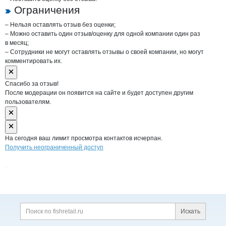
Ограничения
– Нельзя оставлять отзыв без оценки;
– Можно оставить один отзыв/оценку для одной компании один раз
в месяц;
– Сотрудники не могут оставлять отзывы о своей компании, но могут
комментировать их.
Спасибо за отзыв!
После модерации он появится на сайте и будет доступен другим
пользователям.
На сегодня ваш лимит просмотра контактов исчерпан.
Получить неограниченный доступ
Дополнительная информация
Поиск по сайту и ссы
Искать