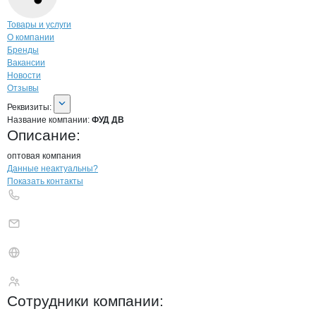
Навигация по странице
компании
ФУД
Товары и услуги
О компании
Бренды
Вакансии
Новости
Отзывы
О компании
ФУД ДВ
Реквизиты
компании
ФУД ДВ
Реквизиты:
Название компании:
ФУД ДВ
Описание:
оптовая компания
Контакты
компании
ФУД ДВ
+7(800)000-00-..
Данные неактуальны?
Показать контакты
ФУД ДВ
Сотрудники
компании
: