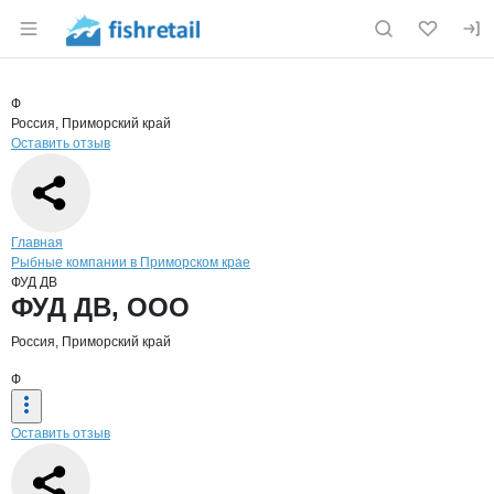
Раздел навигации по сайту fishretail.ru
Краткая информация о компании
ФУД 
Страница компании
ФУД ДВ, 
Страница компании
ФУД ДВ, ООО
Ф
Россия, Приморский край
Оставить отзыв
Навигация по сайту
Главная
Рыбные компании в Приморском крае
ФУД ДВ
Основная информация о компании
ФУД ДВ, ООО
Россия, Приморский край
Ф
Оставить отзыв