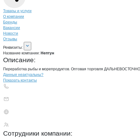
Навигация по странице
компании
Непт
Товары и услуги
О компании
Бренды
Вакансии
Новости
Отзывы
О компании
Нептун
Реквизиты
компании
Нептун
Реквизиты:
Название компании:
Нептун
Описание:
Переработка рыбы и морепродуктов. Оптовая торговля ДАЛЬНЕВОСТОЧНОЙ ры
Контакты
компании
Нептун
+7(800)000-00-..
Данные неактуальны?
Показать контакты
Нептун
Сотрудники
компании
: