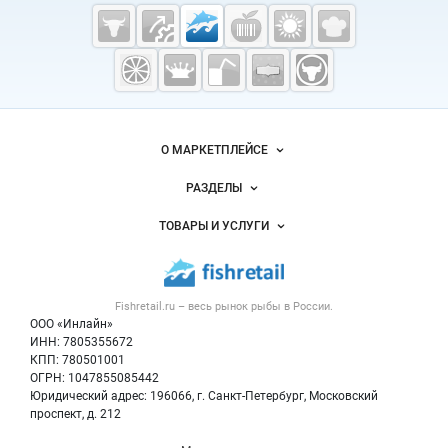
Cсылки на полезные проекты
Fishretail.ru —
рыба,
морепродукты
Важные разделы и контакты
Навигация по сайту
О МАРКЕТПЛЕЙСЕ
Новости Fishretail.ru
РАЗДЕЛЫ
Услуги и цены
Объявления
ТОВАРЫ И УСЛУГИ
Размещение рекламы
Каталог компаний
Рыбные снеки
Публичная оферта
Новости рынка
Рыба
Контактная информация
Форум
Fishretail.ru – весь
рынок рыбы
в России.
Икра
Политика обработки персональных данных
Бренды
ООО «Инлайн»
Морепродукты
Для СМИ
ИНН: 7805355672
Мониторинг
КПП: 780501001
Рыбопосадочный материал
Вакансии
ОГРН: 1047855085442
Полуфабрикаты
Юридический адрес: 196066, г. Санкт-Петербург, Московский
Блог
Консервы
проспект, д. 212
Добавить объявление