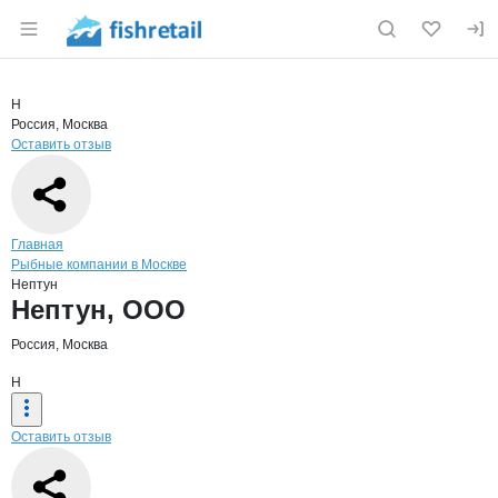
Раздел навигации по сайту fishretail.ru
Краткая информация о компании
Непт
Страница компании
Нептун, 
Страница компании
Нептун, ООО
Н
Россия, Москва
Оставить отзыв
Навигация по сайту
Главная
Рыбные компании в Москве
Нептун
Основная информация о компании
Нептун, ООО
Россия, Москва
Н
Оставить отзыв