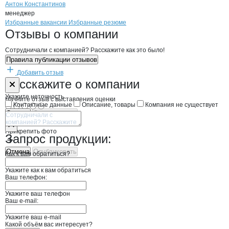
Антон Константинов
менеджер
Бренды
Вакансии в
компани
Нептун
Нептун
Избранные вакансии
Избранные резюме
Новости o
Нептун, ООО
Нептун
Отзывы
о компании
Сотрудничали с компанией? Расскажите как это было!
Правила публикации отзывов
Добавить отзыв
Форма обратной связи о неточностях н
Нептун
Расскажите
о компании
Укажите неточность
Начните отзыв с выставления оценки
Контактные данные
Описание, товары
Компания не существует
Отмена
Опубликовать
Прикрепить фото
Запрос продукции:
Отмена
Опубликовать
Как к вам обратиться?
Укажите как к вам обратиться
Ваш телефон:
Укажите ваш телефон
Ваш e-mail:
Укажите ваш e-mail
Какой объём вас интересует?