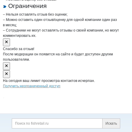
Ограничения
– Нельзя оставлять отзыв без оценки;
– Можно оставить один отзыв/оценку для одной компании один раз
в месяц;
– Сотрудники не могут оставлять отзывы о своей компании, но могут
комментировать их.
Спасибо за отзыв!
После модерации он появится на сайте и будет доступен другим
пользователям.
На сегодня ваш лимит просмотра контактов исчерпан.
Получить неограниченный доступ
Дополнительная информация
Поиск по сайту и ссы
Искать