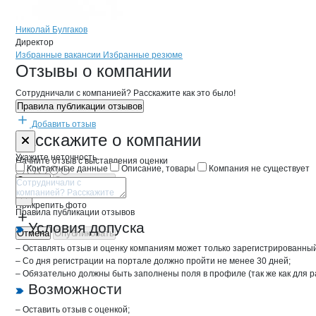
Николай Булгаков
Директор
Бренды
Вакансии в
компани
ФорельКа
ФорельКа
Избранные вакансии
Избранные резюме
Новости o
ФорельКа, ООО
ФорельКа
Отзывы
о компании
Сотрудничали с компанией? Расскажите как это было!
Правила публикации отзывов
Добавить отзыв
Форма обратной связи о неточностях 
ФорельКа
Расскажите
о компании
Укажите неточность
Начните отзыв с выставления оценки
Контактные данные
Описание, товары
Компания не существует
Отмена
Опубликовать
Прикрепить фото
Правила публикации отзывов
Условия допуска
Отмена
Опубликовать
– Оставлять отзыв и оценку компаниям может только зарегистрированны
– Со дня регистрации на портале должно пройти не менее 30 дней;
– Обязательно должны быть заполнены поля в профиле (так же как для 
Возможности
– Оставить отзыв с оценкой;