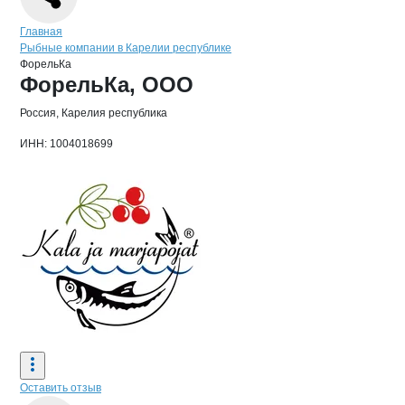
Навигация по сайту
Главная
Рыбные компании в Карелии республике
ФорельКа
Основная информация о компании
ФорельКа, ООО
Россия, Карелия республика
ИНН: 1004018699
Оставить отзыв