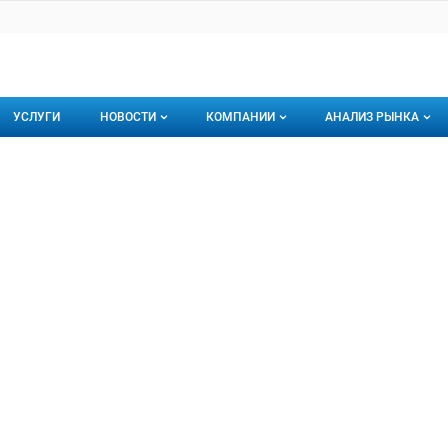
УСЛУГИ
НОВОСТИ
КОМПАНИИ
АНАЛИЗ РЫНКА
Новости рыбного рынка
Каталог компаний
ельКа
а, ООО
торинги
О каталоге компаний
Подписаться на 
Премиум размещение