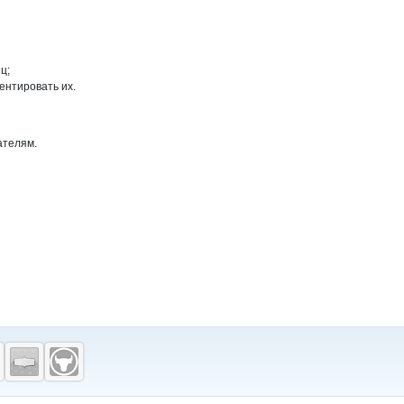
ц;
ентировать их.
ателям.