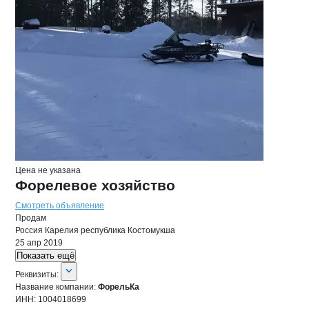
Цена не указана
Форелевое хозяйство
Смотреть объявление
Продам
Россия
Карелия республика
Костомукша
25 апр 2019
Показать ещё
О компании
ФорельКа
Реквизиты
компании
ФорельКа
Реквизиты:
Название компании:
ФорельКа
ИНН:
1004018699