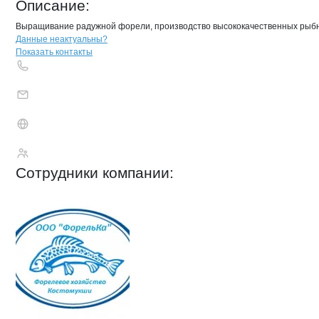
Описание:
Выращивание радужной форели, производство высококачественных рыбн
Контакты
компании
ФорельКа
+7(800)000-00-..
Данные неактуальны?
Показать контакты
ФорельКа
Сотрудники
компании
: