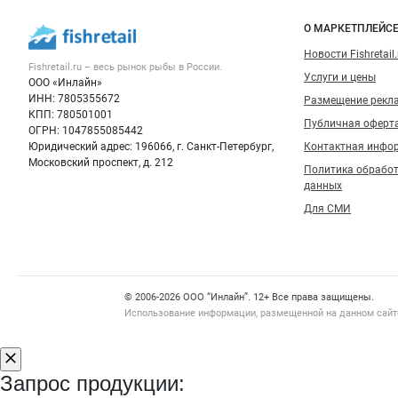
морепродукты
Важные разделы и контакты
Навигация п
О МАРКЕТПЛЕЙС
Новости Fishretail.
Fishretail.ru – весь
рынок рыбы
в России.
Услуги и цены
ООО «Инлайн»
ИНН: 7805355672
Размещение рекл
КПП: 780501001
Публичная оферт
ОГРН: 1047855085442
Юридический адрес: 196066, г. Санкт-Петербург,
Контактная инфо
Московский проспект, д. 212
Политика обрабо
данных
Для СМИ
Счетчики, авторское право, логотипы
© 2006‑2026 ООО “Инлайн”. 12+ Все права защищены.
Использование информации, размещенной на данном сайте
Запрос продукции: