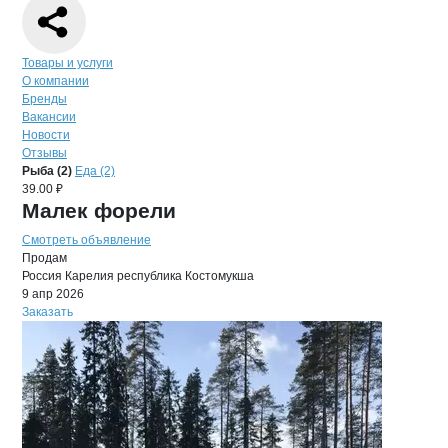
Навигация по странице
компании
Фор
Товары и услуги
О компании
Бренды
Вакансии
Новости
Отзывы
Продукция
ФорельКа, ООО
Навигация по продуктам
компании
Форел
Рыба (2)
Еда (2)
39.00 ₽
Малек форели
Смотреть объявление
Продам
Россия
Карелия республика
Костомукша
9 апр 2026
Заказать