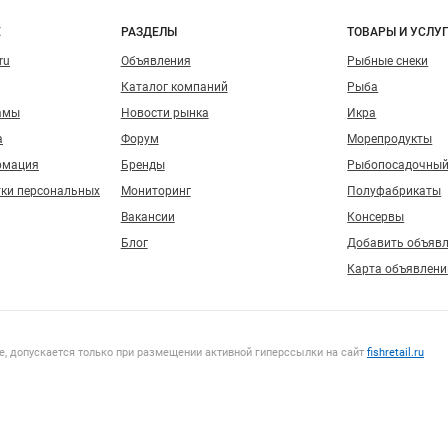
о сайту
Е
РАЗДЕЛЫ
ТОВАРЫ И УСЛУ
ru
Объявления
Рыбные снеки
Каталог компаний
Рыба
амы
Новости рынка
Икра
а
Форум
Морепродукты
рмация
Бренды
Рыбопосадочный
тки персональных
Мониторинг
Полуфабрикаты
Вакансии
Консервы
Блог
Добавить объяв
Карта объявлени
, допускается только при размещении активной гиперссылки на сайт
fishretail.ru