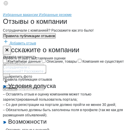
Бренды
Вакансии в
компани
ФЕНИКС
ФЕНИКС
Избранные вакансии
Избранные резюме
Новости o
ФЕНИКС, ИП
ФЕНИКС
Отзывы
о компании
Сотрудничали с компанией? Расскажите как это было!
Правила публикации отзывов
Добавить отзыв
Форма обратной связи о неточностях н
ФЕНИКС
Расскажите
о компании
Укажите неточность
Начните отзыв с выставления оценки
Контактные данные
Описание, товары
Компания не существует
Отмена
Опубликовать
Прикрепить фото
Правила публикации отзывов
Условия допуска
Отмена
Опубликовать
– Оставлять отзыв и оценку компаниям может только
зарегистрированный пользователь портала;
– Со дня регистрации на портале должно пройти не менее 30 дней;
– Обязательно должны быть заполнены поля в профиле (так же как для
размещения объявлений).
Возможности