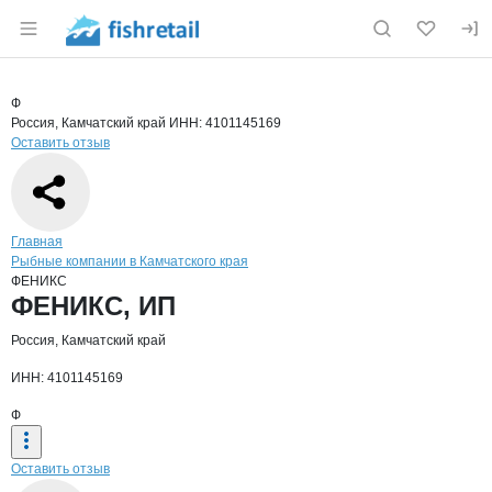
Раздел навигации по сайту fishretail.ru
Краткая информация о компании
ФЕН
Страница компании
ФЕНИКС,
Страница компании
ФЕНИКС, ИП
Ф
Россия, Камчатский край
ИНН: 4101145169
Оставить отзыв
Навигация по сайту
Главная
Рыбные компании в Камчатского края
ФЕНИКС
Основная информация о компании
ФЕНИКС, ИП
Россия, Камчатский край
ИНН: 4101145169
Ф
Оставить отзыв