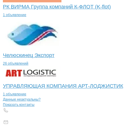
РК ВИРМА Группа компаний К-ФЛОТ (K-flot)
1 объявление
Челюскинец Экспорт
26 объявлений
УПРАВЛЯЮЩАЯ КОМПАНИЯ АРТ-ЛОДЖИСТИК
1 объявление
Контакты
компании
ФЕНИКС
+7(800)000-00-..
Данные неактуальны?
Показать контакты