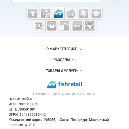
Cсылки на полезные проекты
Fishretail.ru —
рыба,
морепродукты
Важные разделы и контакты
Навигация по сайту
О МАРКЕТПЛЕЙСЕ
Новости Fishretail.ru
РАЗДЕЛЫ
Услуги и цены
Объявления
ТОВАРЫ И УСЛУГИ
Размещение рекламы
Каталог компаний
Рыбные снеки
Публичная оферта
Новости рынка
Рыба
Контактная информация
Форум
Fishretail.ru – весь
рынок рыбы
в России.
Икра
Политика обработки персональных данных
Бренды
ООО «Инлайн»
Морепродукты
Для СМИ
ИНН: 7805355672
Мониторинг
КПП: 780501001
Рыбопосадочный материал
Вакансии
ОГРН: 1047855085442
Полуфабрикаты
Юридический адрес: 196066, г. Санкт-Петербург, Московский
Блог
Консервы
проспект, д. 212