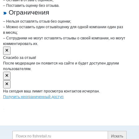
– Оставить отзыв с оценкой;
– Поставить оценку без отзыва.
Ограничения
– Нельзя оставлять отзыв без оценки;
– Можно оставить один отзыв/оценку для одной компании один раз
в месяц;
– Сотрудники не могут оставлять отзывы о своей компании, но могут
комментировать их.
Спасибо за отзыв!
После модерации он появится на сайте и будет доступен другим
пользователям.
На сегодня ваш лимит просмотра контактов исчерпан.
Получить неограниченный доступ
Дополнительная информация
Поиск по сайту и ссы
Искать