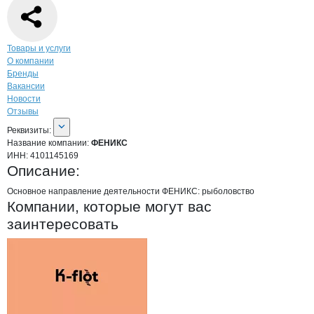
Навигация по странице
компании
ФЕН
Товары и услуги
О компании
Бренды
Вакансии
Новости
Отзывы
О компании
ФЕНИКС
Реквизиты
компании
ФЕНИКС
Реквизиты:
Название компании:
ФЕНИКС
ИНН:
4101145169
Описание:
Основное направление деятельности ФЕНИКС: рыболовство
Компании, которые могут вас
заинтересовать