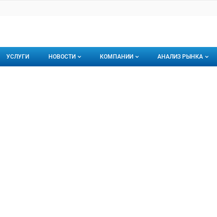
УСЛУГИ
НОВОСТИ
КОМПАНИИ
АНАЛИЗ РЫНКА
Новости рыбного рынка
Каталог компаний
ЖДЫ ДВА
 ДВА, ООО
торинги
О каталоге компаний
Подписаться на 
Премиум размещение