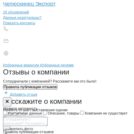
Челюскинец Экспорт
26 объявлений
Контакты
компании
ДЕЛЬФИН ЗАПАД
+7(800)000-00-..
Данные неактуальны?
Показать контакты
Бренды
Вакансии в
компани
ДЕЛЬФИН ЗАПАД
ДЕЛЬФИН ЗАПАД
Избранные вакансии
Избранные резюме
Новости o
ДЕЛЬФИН ЗАПАД, ООО
ДЕЛЬФИН ЗАПАД
Отзывы
о компании
Сотрудничали с компанией? Расскажите как это было!
Правила публикации отзывов
Добавить отзыв
Форма обратной связи о неточностях н
ДЕЛЬФИН ЗА
Расскажите
о компании
Укажите неточность
Начните отзыв с выставления оценки
Контактные данные
Описание, товары
Компания не существует
Отмена
Опубликовать
Прикрепить фото
Правила публикации отзывов