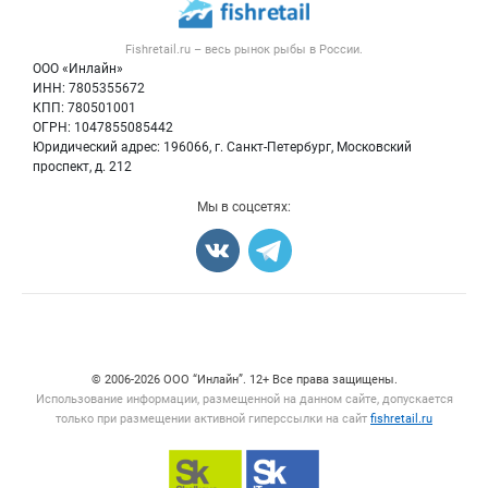
Новости рынка
Рыба
Контактная информация
Форум
Fishretail.ru – весь
рынок рыбы
в России.
Икра
Политика обработки персональных данных
Бренды
ООО «Инлайн»
Морепродукты
Для СМИ
ИНН: 7805355672
Мониторинг
КПП: 780501001
Рыбопосадочный материал
Вакансии
ОГРН: 1047855085442
Полуфабрикаты
Юридический адрес: 196066, г. Санкт-Петербург, Московский
Блог
Консервы
проспект, д. 212
Добавить объявление
Мы в соцсетях:
Карта объявлений
Счетчики, авторское право, логотипы
© 2006‑2026 ООО “Инлайн”. 12+ Все права защищены.
Использование информации, размещенной на данном сайте, допускается
только при размещении активной гиперссылки на сайт
fishretail.ru