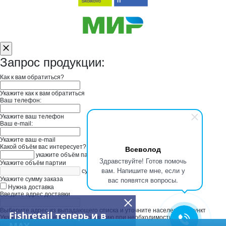
Запрос продукции:
Как к вам обратиться?
Укажите как к вам обратиться
Ваш телефон:
Укажите ваш телефон
Ваш e-mail:
Укажите ваш e-mail
Какой объём вас интересует?
Всеволод
укажите объём партии
Здравствуйте! Готов помочь
Укажите объём партии
вам. Напишите мне, если у
сумма заказа в руб
вас появятся вопросы.
Укажите сумму заказа
Нужна доставка
Введите адрес доставки
Выберите адрес из выпадающего списка и уточните населенный пункт
Fishretail теперь и в
Укажите дополнительную информацию при необходимости