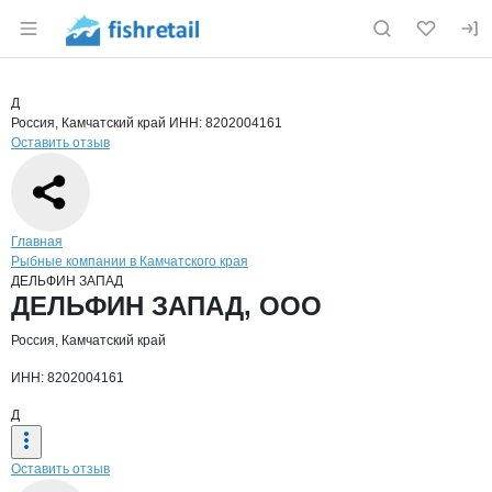
Раздел навигации по сайту fishretail.ru
Краткая информация о компании
ДЕЛ
Страница компании
ДЕЛЬФИН
Страница компании
ДЕЛЬФИН ЗАПАД, ООО
Д
Россия, Камчатский край
ИНН: 8202004161
Оставить отзыв
Навигация по сайту
Главная
Рыбные компании в Камчатского края
ДЕЛЬФИН ЗАПАД
Основная информация о компании
ДЕЛЬФИН ЗАПАД, ООО
Россия, Камчатский край
ИНН: 8202004161
Д
Оставить отзыв