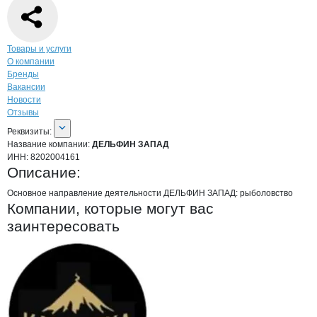
Навигация по странице
компании
ДЕЛ
Товары и услуги
О компании
Бренды
Вакансии
Новости
Отзывы
О компании
ДЕЛЬФИН ЗАПАД
Реквизиты
компании
ДЕЛЬФИН ЗАПАД
Реквизиты:
Название компании:
ДЕЛЬФИН ЗАПАД
ИНН:
8202004161
Описание:
Основное направление деятельности ДЕЛЬФИН ЗАПАД: рыболовство
Компании, которые могут вас
заинтересовать