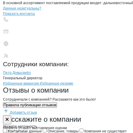
В основной ассортимент поставляемой продукции входят: дальневосточный л
Контакты
компании
Дальторг
+7(800)000-00-..
Данные неактуальны?
Показать контакты
Дальторг
Сотрудники
компании
:
Петр Довыскибо
Генеральный директор
Бренды
Вакансии в
компани
Дальторг
Дальторг
Избранные вакансии
Избранные резюме
Новости o
Дальторг, ООО
Дальторг
Отзывы
о компании
Сотрудничали с компанией? Расскажите как это было!
Правила публикации отзывов
Добавить отзыв
Форма обратной связи о неточностях н
Дальторг
Расскажите
о компании
Укажите неточность
Начните отзыв с выставления оценки
Контактные данные
Описание, товары
Компания не существует