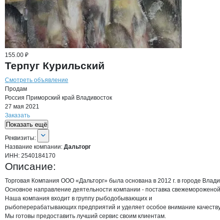
155.00 ₽
Терпуг Курильский
Смотреть объявление
Продам
Россия
Приморский край
Владивосток
27 мая 2021
Заказать
Показать ещё
О компании
Дальторг
Реквизиты
компании
Дальторг
Реквизиты:
Название компании:
Дальторг
ИНН:
2540184170
Описание:
Торговая Компания ООО «Дальторг» была основана в 2012 г. в городе Владив
Основное направление деятельности компании - поставка свежемороженой 
Наша компания входит в группу рыбодобывающих и

рыбоперерабатывающих предприятий и уделяет особое внимание качеству 
Мы готовы предоставить лучший сервис своим клиентам.
