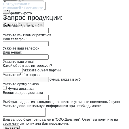
Отмена
Опубликовать
Прикрепить фото
Запрос продукции:
Отмена
Опубликовать
Как к вам обратиться?
Укажите как к вам обратиться
Ваш телефон:
Укажите ваш телефон
Ваш e-mail:
Укажите ваш e-mail
Какой объём вас интересует?
укажите объём партии
Укажите объём партии
сумма заказа в руб
Укажите сумму заказа
Нужна доставка
Введите адрес доставки
Выберите адрес из выпадающего списка и уточните населенный пункт
Укажите дополнительную информацию при необходимости
Ваш запрос будет отправлен в "ООО Дальторг". Ответ вы получите на
свою личную почту или Вам перезвонят.
Заказать