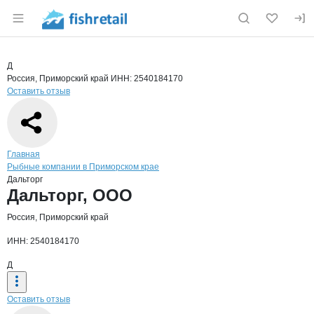
Раздел навигации по сайту fishretail.ru
Краткая информация о компании
Даль
Страница компании
Дальторг
Страница компании
Дальторг, ООО
Д
Россия, Приморский край
ИНН: 2540184170
Оставить отзыв
Навигация по сайту
Главная
Рыбные компании в Приморском крае
Дальторг
Основная информация о компании
Дальторг, ООО
Россия, Приморский край
ИНН: 2540184170
Д
Оставить отзыв