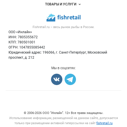
Объявления
ТОВАРЫ И УСЛУГИ
Размещение рекламы
Каталог компаний
Рыбные снеки
Публичная оферта
Новости рынка
Рыба
Контактная информация
Форум
Fishretail.ru – весь
рынок рыбы
в России.
Икра
Политика обработки персональных данных
Бренды
ООО «Инлайн»
Морепродукты
Для СМИ
ИНН: 7805355672
Мониторинг
КПП: 780501001
Рыбопосадочный материал
Вакансии
ОГРН: 1047855085442
Полуфабрикаты
Юридический адрес: 196066, г. Санкт-Петербург, Московский
Блог
Консервы
проспект, д. 212
Добавить объявление
Мы в соцсетях:
Карта объявлений
Счетчики, авторское право, логотипы
© 2006‑2026 ООО “Инлайн”. 12+ Все права защищены.
Использование информации, размещенной на данном сайте, допускается
только при размещении активной гиперссылки на сайт
fishretail.ru