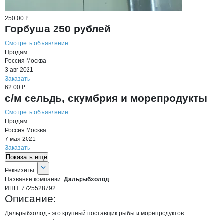
250.00 ₽
Горбуша 250 рублей
Смотреть объявление
Продам
Россия
Москва
3 авг 2021
Заказать
62.00 ₽
с/м сельдь, скумбрия и морепродукты
Смотреть объявление
Продам
Россия
Москва
7 мая 2021
Заказать
Показать ещё
О компании
Дальрыбхолод
Реквизиты
компании
Дальрыбхолод
Реквизиты:
Название компании:
Дальрыбхолод
ИНН:
7725528792
Описание:
Дальрыбхолод - это крупный поставщик рыбы и морепродуктов.
