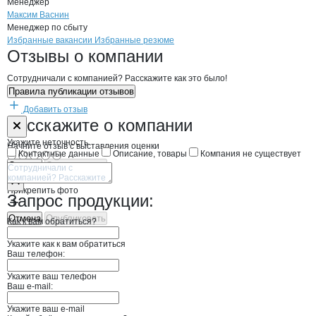
Менеджер
Максим Васнин
Менеджер по сбыту
Бренды
Вакансии в
компани
Дальрыбхолод
Дальрыбхолод
Избранные вакансии
Избранные резюме
Новости o
Дальрыбхолод, ООО
Дальрыбхолод
Отзывы
о компании
Сотрудничали с компанией? Расскажите как это было!
Правила публикации отзывов
Добавить отзыв
Форма обратной связи о неточностях н
Дальрыбхоло
Расскажите
о компании
Укажите неточность
Начните отзыв с выставления оценки
Контактные данные
Описание, товары
Компания не существует
Отмена
Опубликовать
Прикрепить фото
Запрос продукции:
Отмена
Опубликовать
Как к вам обратиться?
Укажите как к вам обратиться
Ваш телефон:
Укажите ваш телефон
Ваш e-mail:
Укажите ваш e-mail