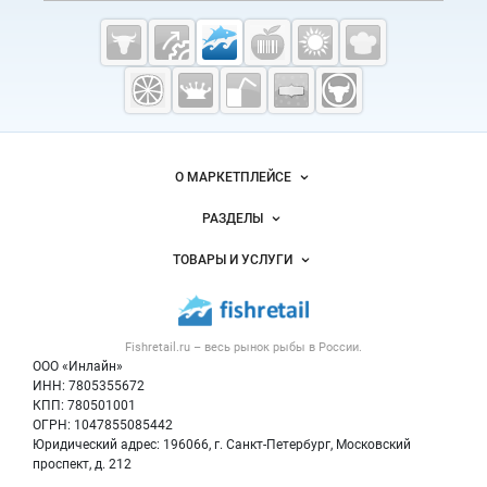
Cсылки на полезные проекты
Fishretail.ru —
рыба,
морепродукты
Важные разделы и контакты
Навигация по сайту
О МАРКЕТПЛЕЙСЕ
Новости Fishretail.ru
РАЗДЕЛЫ
Услуги и цены
Объявления
ТОВАРЫ И УСЛУГИ
Размещение рекламы
Каталог компаний
Рыбные снеки
Публичная оферта
Новости рынка
Рыба
Контактная информация
Форум
Fishretail.ru – весь
рынок рыбы
в России.
Икра
Политика обработки персональных данных
Бренды
ООО «Инлайн»
Морепродукты
Для СМИ
ИНН: 7805355672
Мониторинг
КПП: 780501001
Рыбопосадочный материал
Вакансии
ОГРН: 1047855085442
Полуфабрикаты
Юридический адрес: 196066, г. Санкт-Петербург, Московский
Блог
Консервы
проспект, д. 212