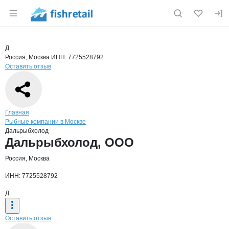
Раздел навигации по сайту fishretail.ru
Краткая информация о компании
Даль
Страница компании
Дальрыбх
Страница компании
Дальрыбхолод, ООО
Д
Россия, Москва
ИНН: 7725528792
Оставить отзыв
Навигация по сайту
Главная
Рыбные компании в Москве
Дальрыбхолод
Основная информация о компании
Дальрыбхолод, ООО
Россия, Москва
ИНН: 7725528792
Д
Оставить отзыв