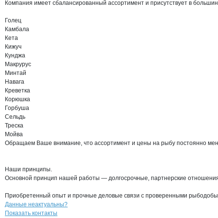
Компания имеет сбалансированный ассортимент и присутствует в большинс
Голец

Камбала

Кета

Кижуч

Кунджа

Макрурус

Минтай

Навага

Креветка

Корюшка

Горбуша

Сельдь

Треска

Мойва

Обращаем Ваше внимание, что ассортимент и цены на рыбу постоянно меня
Наши принципы.

Основной принцип нашей работы — долгосрочные, партнерские отношения,
Приобретенный опыт и прочные деловые связи с проверенными рыбодобыва
Контакты
компании
Дальрыбхолод
+7(800)000-00-..
Данные неактуальны?
Показать контакты