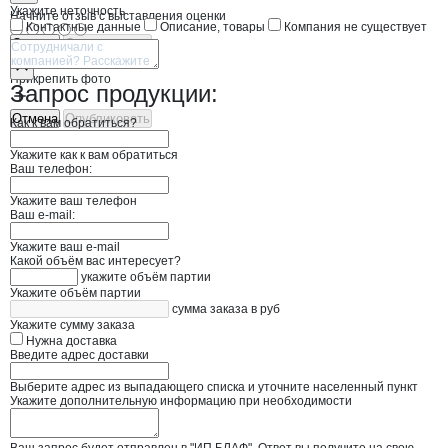
Укажите неточность
Начните отзыв с выставления оценки
Контактные данные
Описание, товары
Компания не существует
Отмена
Опубликовать
Прикрепить фото
Запрос продукции:
Отмена
Опубликовать
Как к вам обратиться?
Укажите как к вам обратиться
Ваш телефон:
Укажите ваш телефон
Ваш e-mail:
Укажите ваш e-mail
Какой объём вас интересует?
укажите объём партии
Укажите объём партии
сумма заказа в руб
Укажите сумму заказа
Нужна доставка
Введите адрес доставки
Выберите адрес из выпадающего списка и уточните населенный пункт
Укажите дополнительную информацию при необходимости