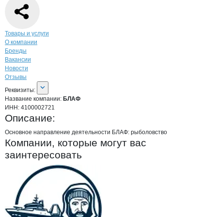
Навигация по странице
компании
БЛА
Товары и услуги
О компании
Бренды
Вакансии
Новости
Отзывы
О компании
БЛАФ
Реквизиты
компании
БЛАФ
Реквизиты:
Название компании:
БЛАФ
ИНН:
4100002721
Описание:
Основное направление деятельности БЛАФ: рыболовство
Компании, которые могут вас
заинтересовать