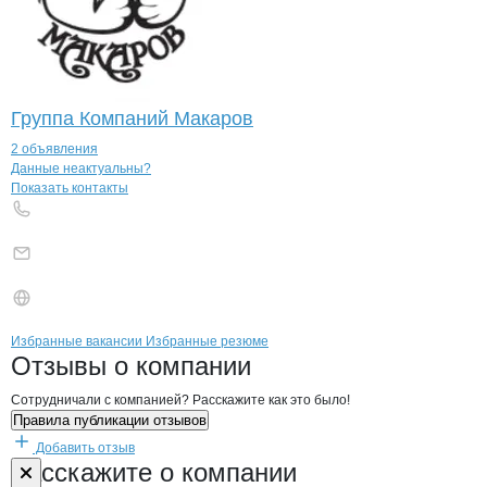
Группа Компаний Макаров
2 объявления
Контакты
компании
БЛАФ
+7(800)000-00-..
Данные неактуальны?
Показать контакты
Бренды
Вакансии в
компани
БЛАФ
БЛАФ
Избранные вакансии
Избранные резюме
Новости o
БЛАФ, ИП
БЛАФ
Отзывы
о компании
Сотрудничали с компанией? Расскажите как это было!
Правила публикации отзывов
Добавить отзыв
Форма обратной связи о неточностях н
БЛАФ
Расскажите
о компании