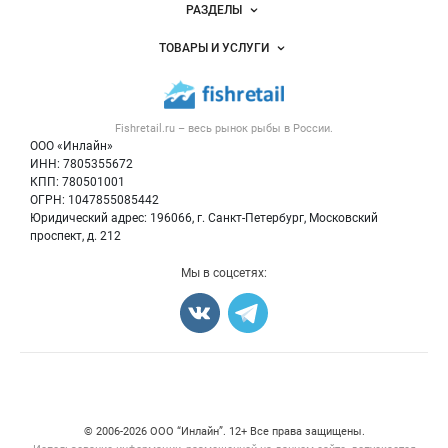
Новости Fishretail.ru
РАЗДЕЛЫ
Услуги и цены
Объявления
ТОВАРЫ И УСЛУГИ
Размещение рекламы
Каталог компаний
Рыбные снеки
Публичная оферта
Новости рынка
Рыба
Контактная информация
Форум
Fishretail.ru – весь
рынок рыбы
в России.
Икра
Политика обработки персональных данных
Бренды
ООО «Инлайн»
Морепродукты
Для СМИ
ИНН: 7805355672
Мониторинг
КПП: 780501001
Рыбопосадочный материал
Вакансии
ОГРН: 1047855085442
Полуфабрикаты
Юридический адрес: 196066, г. Санкт-Петербург, Московский
Блог
Консервы
проспект, д. 212
Добавить объявление
Мы в соцсетях:
Карта объявлений
Счетчики, авторское право, логотипы
© 2006‑2026 ООО “Инлайн”. 12+ Все права защищены.