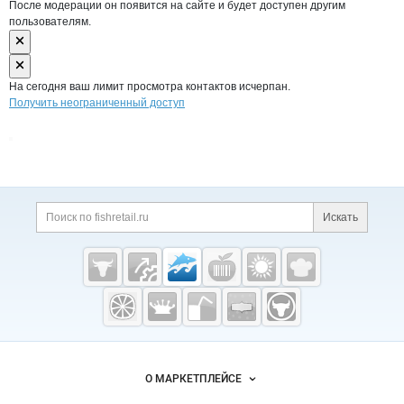
После модерации он появится на сайте и будет доступен другим
пользователям.
На сегодня ваш лимит просмотра контактов исчерпан.
Получить неограниченный доступ
Дополнительная информация
Поиск по сайту и ссы
Искать
Cсылки на полезные проекты
Fishretail.ru —
рыба,
морепродукты
Важные разделы и контакты
Навигация по сайту
О МАРКЕТПЛЕЙСЕ