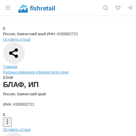
Раздел навигации по сайту fishretail.ru
Краткая информация о компании
БЛА
Страница компании
БЛАФ, ИП
Страница компании
БЛАФ, ИП
Б
Россия, Камчатский край
ИНН: 4100002721
Оставить отзыв
Навигация по сайту
Главная
Рыбные компании в Камчатского края
БЛАФ
Основная информация о компании
БЛАФ, ИП
Россия, Камчатский край
ИНН: 4100002721
Б
Оставить отзыв