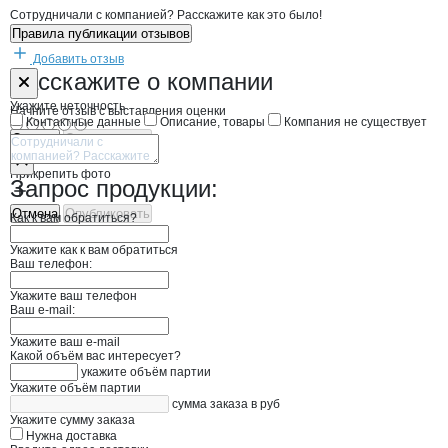
Сотрудничали с компанией? Расскажите как это было!
Правила публикации отзывов
Добавить отзыв
Форма обратной связи о неточностях н
Андреев Алек
Расскажите
о компании
Укажите неточность
Начните отзыв с выставления оценки
Контактные данные
Описание, товары
Компания не существует
Отмена
Опубликовать
Прикрепить фото
Запрос продукции:
Отмена
Опубликовать
Как к вам обратиться?
Укажите как к вам обратиться
Ваш телефон:
Укажите ваш телефон
Ваш e-mail:
Укажите ваш e-mail
Какой объём вас интересует?
укажите объём партии
Укажите объём партии
сумма заказа в руб
Укажите сумму заказа
Нужна доставка