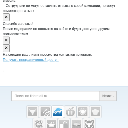
в месяц;
– Сотрудники не могут оставлять отзывы о своей компании, но могут
комментировать их.
Спасибо за отзыв!
После модерации он появится на сайте и будет доступен другим
пользователям.
На сегодня ваш лимит просмотра контактов исчерпан.
Получить неограниченный доступ
Дополнительная информация
Поиск по сайту и ссы
Искать
Cсылки на полезные проекты
Fishretail.ru —
рыба,