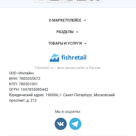
морепродукты
Важные разделы и контакты
Навигация по сайту
О МАРКЕТПЛЕЙСЕ
Новости Fishretail.ru
РАЗДЕЛЫ
Услуги и цены
Объявления
ТОВАРЫ И УСЛУГИ
Размещение рекламы
Каталог компаний
Рыбные снеки
Публичная оферта
Новости рынка
Рыба
Контактная информация
Форум
Fishretail.ru – весь
рынок рыбы
в России.
Икра
Политика обработки персональных данных
Бренды
ООО «Инлайн»
Морепродукты
Для СМИ
ИНН: 7805355672
Мониторинг
КПП: 780501001
Рыбопосадочный материал
Вакансии
ОГРН: 1047855085442
Полуфабрикаты
Юридический адрес: 196066, г. Санкт-Петербург, Московский
Блог
Консервы
проспект, д. 212
Добавить объявление
Мы в соцсетях:
Карта объявлений