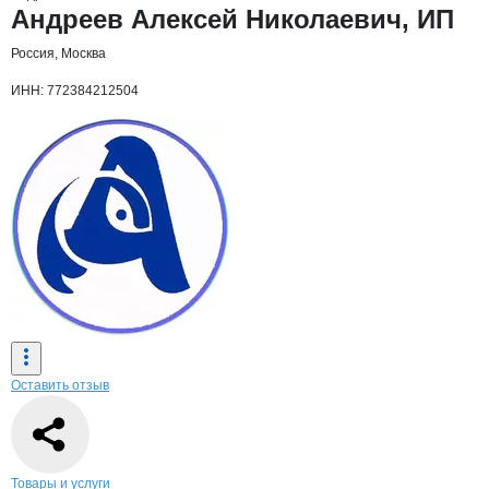
Основная информация о компании
Андреев Алексей Николаевич, ИП
Россия, Москва
ИНН: 772384212504
Оставить отзыв
Навигация по странице
компании
Андр
Товары и услуги