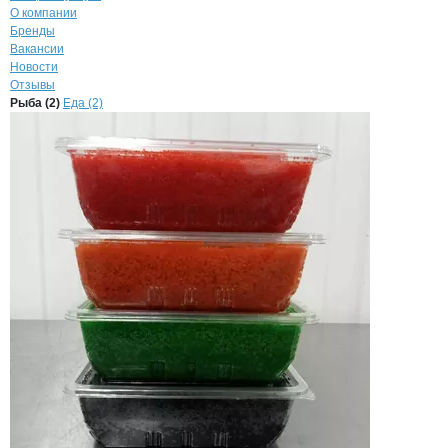
О компании
Бренды
Вакансии
Новости
Отзывы
Продукция
Андреев Алексей Николае
Навигация по продуктам
компании
Андреев
Рыба (2)
Еда (2)