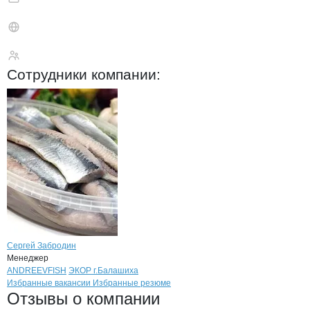
Андреев Алексей Н
Сотрудники
компании
:
Сергей Забродин
Менеджер
Бренды
компани
Андреев Алексей Н
ANDREEVFISH
ЭКОР г.Балашиха
Вакансии в
Андреев Алексей Никола
Избранные вакансии
Избранные резюме
Новости o
Андреев Алексей Николае
Андреев Алексей
Отзывы
о компании