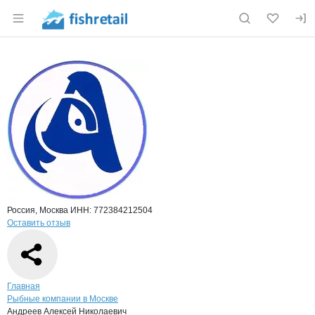
Раздел навигации по сайту fishretail.ru
Краткая информация о компании
Андр
Страница компании
Андреев 
Страница компании
Андреев Алексей Николаевич, ИП
Россия, Москва
ИНН: 772384212504
Оставить отзыв
Навигация по сайту
Главная
Рыбные компании в Москве
Андреев Алексей Николаевич