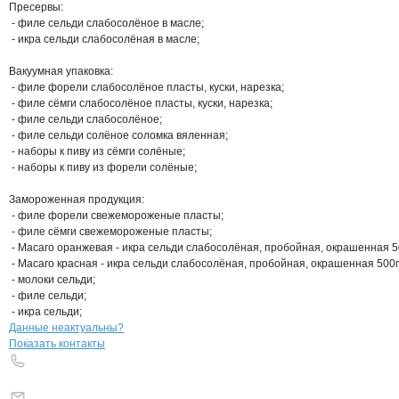
Пресервы:

 - филе сельди слабосолёное в масле;

 - икра сельди слабосолёная в масле;

Вакуумная упаковка:

 - филе форели слабосолёное пласты, куски, нарезка;

 - филе сёмги слабосолёное пласты, куски, нарезка;

 - филе сельди слабосолёное;

 - филе сельди солёное соломка вяленная;

 - наборы к пиву из сёмги солёные;

 - наборы к пиву из форели солёные;

Замороженная продукция:

 - филе форели свежемороженые пласты;

 - филе сёмги свежемороженые пласты;

 - Масаго оранжевая - икра сельди слабосолёная, пробойная, окрашенная 50
 - Масаго красная - икра сельди слабосолёная, пробойная, окрашенная 500гр
 - молоки сельди;

 - филе сельди;

 - икра сельди;
Контакты
компании
Андреев Алексей
+7(800)000-00-..
Данные неактуальны?
Показать контакты