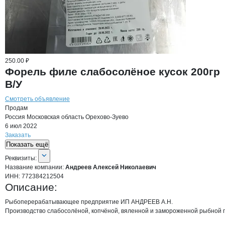
250.00 ₽
Форель филе слабосолёное кусок 200гр
В/У
Смотреть объявление
Продам
Россия
Московская область
Орехово-Зуево
6 июл 2022
Заказать
Показать ещё
О компании
Андреев Алексей Никол
Реквизиты
компании
Андреев Алексей Ни
Реквизиты:
Название компании:
Андреев Алексей Николаевич
ИНН:
772384212504
Описание:
Рыбоперерабатывающее предприятие ИП АНДРЕЕВ А.Н.

Производство слабосолёной, копчёной, вяленной и замороженной рыбной г