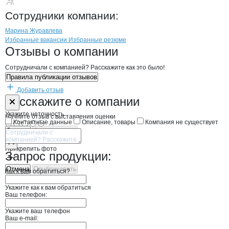
Форт Норд
Сотрудники
компании
:
Марина Журавлева
Бренды
Вакансии в
компани
Форт Норд
Форт Норд
Избранные вакансии
Избранные резюме
Новости o
Форт Норд, ООО
Форт Норд
Отзывы
о компании
Сотрудничали с компанией? Расскажите как это было!
Правила публикации отзывов
Добавить отзыв
Форма обратной связи о неточностях н
Форт Норд
Расскажите
о компании
Укажите неточность
Начните отзыв с выставления оценки
Контактные данные
Описание, товары
Компания не существует
Отмена
Опубликовать
Прикрепить фото
Запрос продукции:
Отмена
Опубликовать
Как к вам обратиться?
Укажите как к вам обратиться
Ваш телефон:
Укажите ваш телефон
Ваш e-mail: