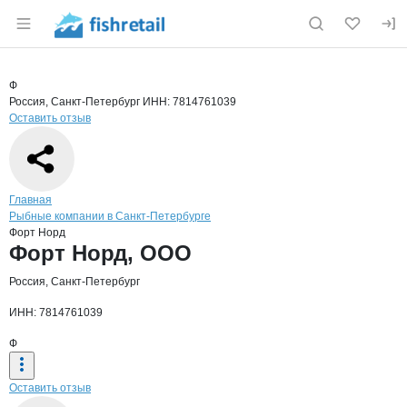
Раздел навигации по сайту fishretail.ru
Краткая информация о компании
Форт
Страница компании
Форт Нор
Страница компании
Форт Норд, ООО
Ф
Россия, Санкт-Петербург
ИНН: 7814761039
Оставить отзыв
Навигация по сайту
Главная
Рыбные компании в Санкт-Петербурге
Форт Норд
Основная информация о компании
Форт Норд, ООО
Россия, Санкт-Петербург
ИНН: 7814761039
Ф
Оставить отзыв