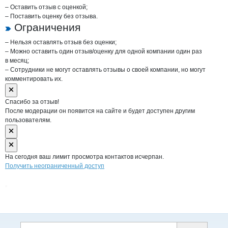
– Оставить отзыв с оценкой;
– Поставить оценку без отзыва.
Ограничения
– Нельзя оставлять отзыв без оценки;
– Можно оставить один отзыв/оценку для одной компании один раз
в месяц;
– Сотрудники не могут оставлять отзывы о своей компании, но могут
комментировать их.
Спасибо за отзыв!
После модерации он появится на сайте и будет доступен другим
пользователям.
На сегодня ваш лимит просмотра контактов исчерпан.
Получить неограниченный доступ
Дополнительная информация
Поиск по сайту и ссы