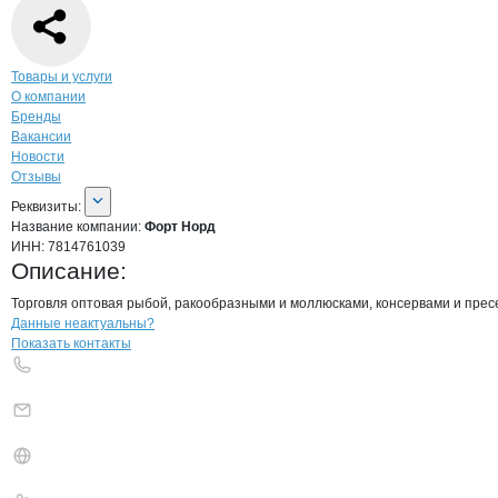
Навигация по странице
компании
Форт
Товары и услуги
О компании
Бренды
Вакансии
Новости
Отзывы
О компании
Форт Норд
Реквизиты
компании
Форт Норд
Реквизиты:
Название компании:
Форт Норд
ИНН:
7814761039
Описание:
Торговля оптовая рыбой, ракообразными и моллюсками, консервами и пресе
Контакты
компании
Форт Норд
+7(800)000-00-..
Данные неактуальны?
Показать контакты