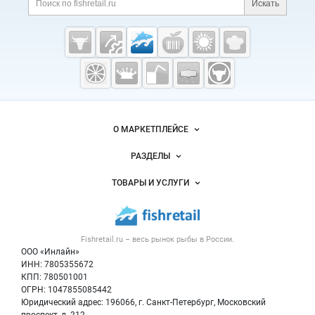
Искать
Cсылки на полезные проекты
Fishretail.ru —
рыба,
морепродукты
Важные разделы и контакты
Навигация по сайту
О МАРКЕТПЛЕЙСЕ
Новости Fishretail.ru
РАЗДЕЛЫ
Услуги и цены
Объявления
ТОВАРЫ И УСЛУГИ
Размещение рекламы
Каталог компаний
Рыбные снеки
Публичная оферта
Новости рынка
Рыба
Контактная информация
Форум
Fishretail.ru – весь
рынок рыбы
в России.
Икра
Политика обработки персональных данных
Бренды
ООО «Инлайн»
Морепродукты
Для СМИ
ИНН: 7805355672
Мониторинг
КПП: 780501001
Рыбопосадочный материал
Вакансии
ОГРН: 1047855085442
Полуфабрикаты
Юридический адрес: 196066, г. Санкт-Петербург, Московский
Блог
Консервы