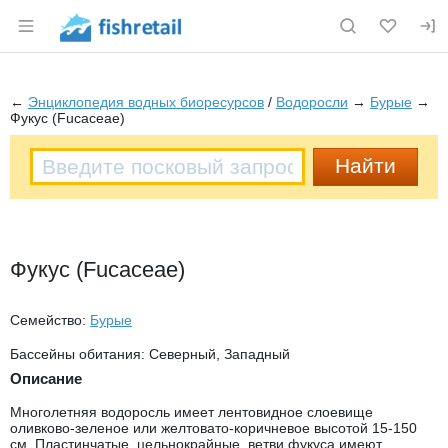
Раздел навигации по сайту fishretail.ru
←
Энциклопедия водных биоресурсов
/
Водоросли
→
Бурые
→
Фукус (Fucaceae)
Фукус (Fucaceae)
Семейство:
Бурые
Бассейны обитания: Северный, Западный
Описание
Многолетняя водоросль имеет лентовидное слоевище
оливково-зеленое или желтовато-коричневое высотой 15-150
см. Пластинчатые, цельнокрайные, ветви фукуса имеют