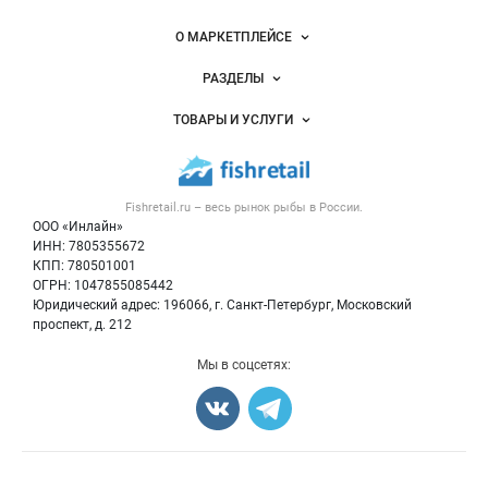
Важные разделы и контакты
Навигация по сайту
О МАРКЕТПЛЕЙСЕ
Новости Fishretail.ru
РАЗДЕЛЫ
Услуги и цены
Объявления
ТОВАРЫ И УСЛУГИ
Размещение рекламы
Каталог компаний
Рыбные снеки
Публичная оферта
Новости рынка
Рыба
Контактная информация
Форум
Fishretail.ru – весь
рынок рыбы
в России.
Икра
Политика обработки персональных данных
Бренды
ООО «Инлайн»
Морепродукты
Для СМИ
ИНН: 7805355672
Мониторинг
КПП: 780501001
Рыбопосадочный материал
Вакансии
ОГРН: 1047855085442
Полуфабрикаты
Юридический адрес: 196066, г. Санкт-Петербург, Московский
Блог
Консервы
проспект, д. 212
Добавить объявление
Мы в соцсетях:
Карта объявлений
Счетчики, авторское право, логотипы