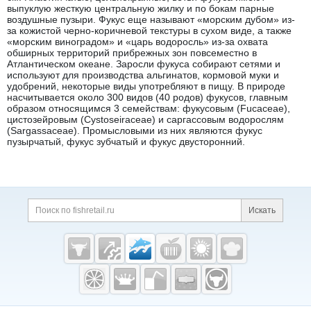
выпуклую жесткую центральную жилку и по бокам парные
воздушные пузыри. Фукус еще называют «морским дубом» из-
за кожистой черно-коричневой текстуры в сухом виде, а также
«морским виноградом» и «царь водоросль» из-за охвата
обширных территорий прибрежных зон повсеместно в
Атлантическом океане. Заросли фукуса собирают сетями и
используют для производства альгинатов, кормовой муки и
удобрений, некоторые виды употребляют в пищу. В природе
насчитывается около 300 видов (40 родов) фукусов, главным
образом относящимся 3 семействам: фукусовым (Fucaceae),
цистозейровым (Cystoseiraceae) и саргассовым водорослям
(Sargassaceae). Промысловыми из них являются фукус
пузырчатый, фукус зубчатый и фукус двусторонний.
Дополнительная информация
Поиск по сайту и ссы
Искать
Cсылки на полезные проекты
Fishretail.ru —
рыба,
морепродукты