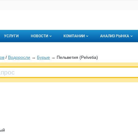
УСЛУГИ
НОВОСТИ
КОМПАНИИ
АНАЛИЗ РЫНКА
Новости рыбного рынка
Каталог компаний
ов
/
Водоросли
→
Бурые
→ Пельветия (Pelvetia)
торинги
О каталоге компаний
Подписаться на 
Премиум размещение
ный