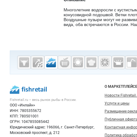
Многолетние водоросли с кустистым
конусовидной подошвой. Ветки плот
Воздушные пузыри могут не развива
вида, оба встречаются в России. На
Дополнительная информация
Cсылки на полезные проекты
Fishretail.ru —
рыба,
морепродукты
Важные разделы и контакты
Навигация п
О МАРКЕТПЛЕЙС
Новости Fishretail.
Fishretail.ru – весь
рынок рыбы
в России.
Услуги и цены
ООО «Инлайн»
ИНН: 7805355672
Размещение рекл
КПП: 780501001
Публичная оферт
ОГРН: 1047855085442
Юридический адрес: 196066, г. Санкт-Петербург,
Контактная инфо
Московский проспект, д. 212
Политика обрабо