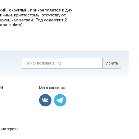
ий, округлый, прикрепляется к дну
ичные криптостомы отсутствуют.
ерхушках ветвей. Род содержит 2
naliculata)
Искать
Поиск
ГИ
Мы в соцсетях:
 материал