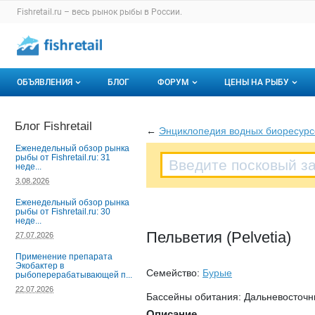
Раздел навигации по сайту fishretail.ru
Fishretail.ru – весь
рынок рыбы
в России.
Авторизация и меню пользователя
Навигация по разделам сайта fishretail.ru
ОБЪЯВЛЕНИЯ
БЛОГ
ФОРУМ
ЦЕНЫ НА РЫБУ
Объявления
Все темы
О мониторингах
Блог Fishretail
←
Энциклопедия водных биоресурс
Горячее предложение
Избранные
Актуальные мони
Еженедельный обзор рынка
рыбы от Fishretail.ru: 31
неде...
Мои объявления
С моим участием
Динамика цен
3.08.2026
Отзывы
Еженедельный обзор рынка
рыбы от Fishretail.ru: 30
неде...
Пельветия (Pelvetia)
27.07.2026
Применение препарата
Экобактер в
Семейство:
Бурые
рыбоперерабатывающей п...
22.07.2026
Бассейны обитания: Дальневосточ
Описание