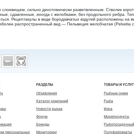
 слоевищем, сильно дихотомически разветвленным. Стволик коротк
ные, сдавленные, иногда с желобками, без продольного ребра. Тип
ться. Рецептакулы в виде бородавчатых вздутий расположены на в
иболее распространенный вид — Пельвеция желобчатая (Pelvetia ca
о сайту
Е
РАЗДЕЛЫ
ТОВАРЫ И УСЛУ
ru
Объявления
Рыбные снеки
Каталог компаний
Рыба
амы
Новости рынка
Икра
а
Форум
Морепродукты
рмация
Бренды
Рыбопосадочный
тки персональных
Мониторинг
Полуфабрикаты