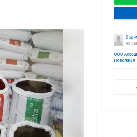
Вади
на са
ООО Ассоц
Поволжья