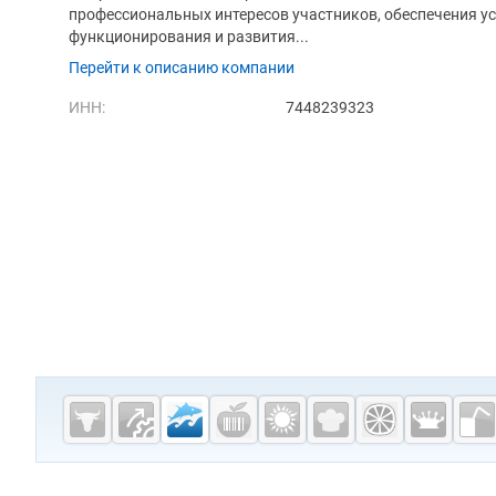
профессиональных интересов участников, обеспечения у
функционирования и развития...
Перейти к описанию компании
ИНН:
7448239323
Дополнительная информация
Cсылки на полезные проекты
Fishretail.ru —
рыба,
морепродукты