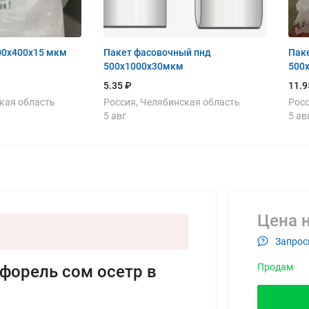
300х400х15 мкм
Пакет фасовочный пнд
Пак
500х1000х30мкм
500
5.35 ₽
11.9
кая область
Россия, Челябинская область
Росс
5 авг
5 ав
Цена н
Запрос
Продам
 форель сом осетр в