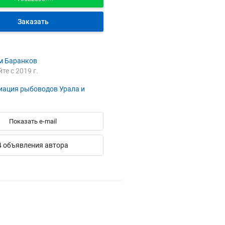
Заказать
м Баранков
йте с 2019 г.
иация рыбоводов Урала и
Показать e-mail
4 объявления автора