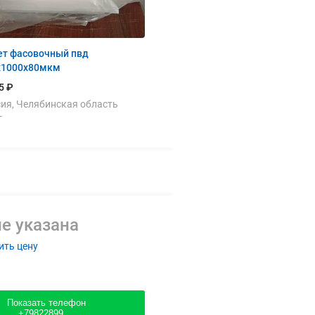
ет фасовочный пвд
х1000х80мкм
5 ₽
ия, Челябинская область
г
е указана
ить цену
Показать телефон
+79822899....