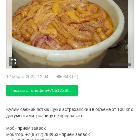
17 марта 2025, 12:04
343 (—)
Показать телефон
+78512288....
Купим свежий ястык щуки астраханский в объёме от 100 кг с
документами. розницу не предлагать.
моб - прием заявок
моб/гор. +7(8512)288953 - прием заявок