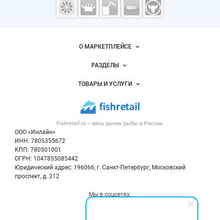
рыба,
морепродукты
Важные разделы и контакты
Навигация по сайту
О МАРКЕТПЛЕЙСЕ
Новости Fishretail.ru
РАЗДЕЛЫ
Услуги и цены
Объявления
ТОВАРЫ И УСЛУГИ
Размещение рекламы
Каталог компаний
Рыбные снеки
Публичная оферта
Новости рынка
Рыба
Контактная информация
Форум
Fishretail.ru – весь
рынок рыбы
в России.
Икра
Политика обработки персональных данных
Бренды
ООО «Инлайн»
Морепродукты
Для СМИ
ИНН: 7805355672
Мониторинг
КПП: 780501001
Рыбопосадочный материал
Вакансии
ОГРН: 1047855085442
Полуфабрикаты
Юридический адрес: 196066, г. Санкт-Петербург, Московский
Блог
Консервы
проспект, д. 212
Добавить объявление
Мы в соцсетях:
Карта объявлений