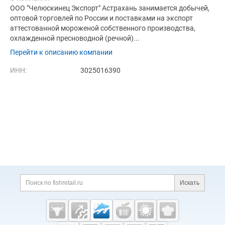
ООО "Челюскинец Экспорт" Астрахань занимается добычей,
оптовой торговлей по России и поставками на экспорт
аттестованной мороженой собственного производства,
охлажденной пресноводной (речной)...
Перейти к описанию компании
ИНН:
3025016390
Дополнительная информация
Поиск по сайту и ссы
Искать
Cсылки на полезные проекты
Fishretail.ru —