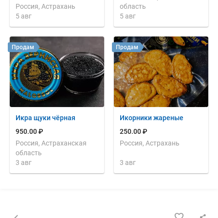
Россия, Астрахань
область
5 авг
5 авг
Продам
Продам
Икра щуки чёрная
Икорники жареные
950.00 ₽
250.00 ₽
Россия, Астраханская
Россия, Астрахань
область
3 авг
3 авг
Назад к списку объявлений