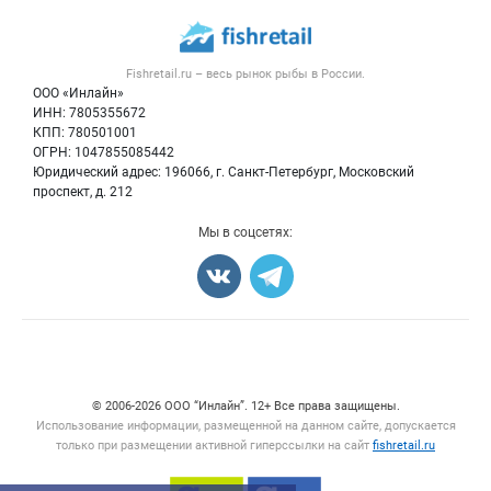
Каталог компаний
Рыбные снеки
Публичная оферта
Новости рынка
Рыба
Контактная информация
Форум
Fishretail.ru – весь
рынок рыбы
в России.
Икра
Политика обработки персональных данных
Бренды
ООО «Инлайн»
Морепродукты
Для СМИ
ИНН: 7805355672
Мониторинг
КПП: 780501001
Рыбопосадочный материал
Вакансии
ОГРН: 1047855085442
Полуфабрикаты
Юридический адрес: 196066, г. Санкт-Петербург, Московский
Блог
Консервы
проспект, д. 212
Добавить объявление
Мы в соцсетях:
Карта объявлений
Счетчики, авторское право, логотипы
© 2006‑2026 ООО “Инлайн”. 12+ Все права защищены.
Использование информации, размещенной на данном сайте, допускается
только при размещении активной гиперссылки на сайт
fishretail.ru