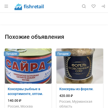
Раздел навигации по сайту fishretail.ru
Объявление: Продам: широкий 
Информация о объявлении
Навигация и управление объявлением
Похожие объявления
Продам
Продам
Консервы рыбные в
Консервы из форели.
ассортименте, оптом.
420.00 ₽
140.00 ₽
Россия, Мурманская
Россия, Москва
область