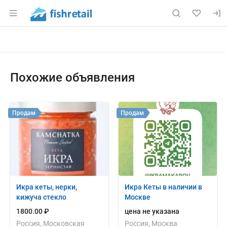
Раздел навигации по сайту fishretail.ru
Объявление: Продам: икра бел
Информация о объявлении
Навигация и управление объявлением
Похожие объявления
Продам
Продам
Икра кеты, нерки,
Икра Кеты в наличии в
кижуча стекло
Москве
1800.00 ₽
цена не указана
Россия, Московская
Россия, Москва