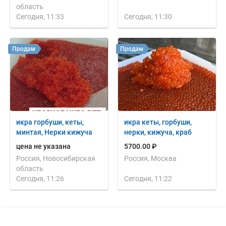
область
Сегодня, 11:33
Сегодня, 11:30
Продам
Продам
икра горбуши, кеты,
икра кеты, горбуши,
минтая, Нерки кижуча
нерки, кижуча, краб
цена не указана
5700.00 ₽
Россия, Новосибирская
Россия, Москва
область
Сегодня, 11:26
Сегодня, 11:22