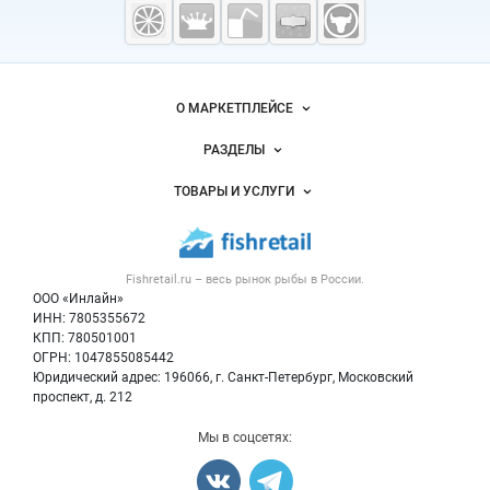
Fishretail.ru —
рыба,
морепродукты
Важные разделы и контакты
Навигация по сайту
О МАРКЕТПЛЕЙСЕ
Новости Fishretail.ru
РАЗДЕЛЫ
Услуги и цены
Объявления
ТОВАРЫ И УСЛУГИ
Размещение рекламы
Каталог компаний
Рыбные снеки
Публичная оферта
Новости рынка
Рыба
Контактная информация
Форум
Fishretail.ru – весь
рынок рыбы
в России.
Икра
Политика обработки персональных данных
Бренды
ООО «Инлайн»
Морепродукты
Для СМИ
ИНН: 7805355672
Мониторинг
КПП: 780501001
Рыбопосадочный материал
Вакансии
ОГРН: 1047855085442
Полуфабрикаты
Юридический адрес: 196066, г. Санкт-Петербург, Московский
Блог
Консервы
проспект, д. 212
Добавить объявление
Мы в соцсетях:
Карта объявлений