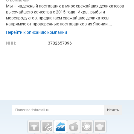
О компании
Мы – надежный поставщик в мире свежайших деликатесов
высочайшего качества с 2015 года! Икры, рыбы и
морепродуктов, предлагаем свежайшие деликатесы
напрямую от проверенных поставщиков из Японии,...
Перейти к описанию компании
ИНН:
3702657096
Дополнительная информация
Поиск по сайту и ссы
Искать
Cсылки на полезные проекты