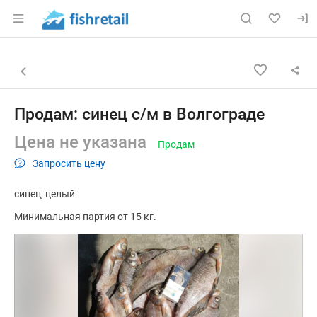
Раздел навигации по сайту fishretail.ru
Объявление: Продам: синец с/
Информация о объявлении
Навигация и управление объявлением
Назад к списку объявлений
Продам: синец с/м в Волгограде
Цена не указана
Продам
Запросить цену
синец
целый
Минимальная партия от 15 кг.