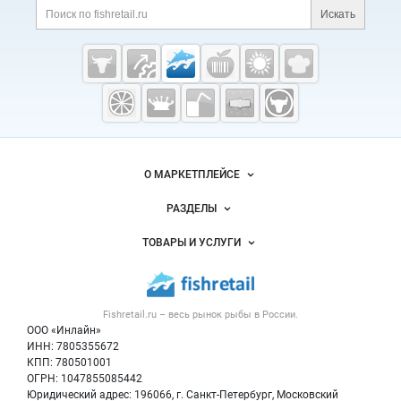
Поиск по сайту и ссы
Искать
Cсылки на полезные проекты
Fishretail.ru —
рыба,
морепродукты
Важные разделы и контакты
Навигация по сайту
О МАРКЕТПЛЕЙСЕ
Новости Fishretail.ru
РАЗДЕЛЫ
Услуги и цены
Объявления
ТОВАРЫ И УСЛУГИ
Размещение рекламы
Каталог компаний
Рыбные снеки
Публичная оферта
Новости рынка
Рыба
Контактная информация
Форум
Fishretail.ru – весь
рынок рыбы
в России.
Икра
Политика обработки персональных данных
Бренды
ООО «Инлайн»
Морепродукты
Для СМИ
ИНН: 7805355672
Мониторинг
КПП: 780501001
Рыбопосадочный материал
Вакансии
ОГРН: 1047855085442
Полуфабрикаты
Юридический адрес: 196066, г. Санкт-Петербург, Московский
Блог