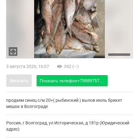
3 августа 2026, 16:07
392 (—)
Заказать
Показать телефон
+79889757....
продаем синец с/м 20+( рыбинский ) вылов июль брикет
мешок в Волгограде
Россия, г Волгоград, ул Историческая, д 181р (Юридический
адрес)