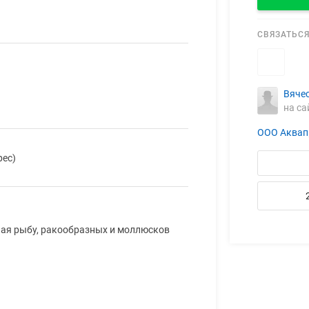
СВЯЗАТЬСЯ
Вяче
на са
ООО Аквап
рес)
ая рыбу, ракообразных и моллюсков