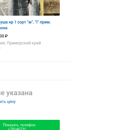
уша нр 1 сорт "м", "l" прим.
зона
00 ₽
ия, Приморский край
г
е указана
ить цену
Показать телефон
+79146731....