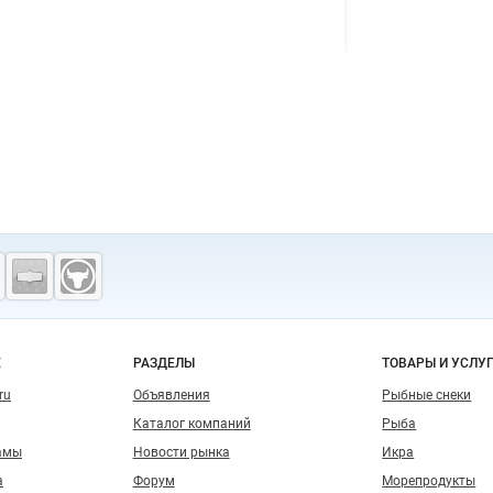
о сайту
Е
РАЗДЕЛЫ
ТОВАРЫ И УСЛУ
ru
Объявления
Рыбные снеки
Каталог компаний
Рыба
амы
Новости рынка
Икра
а
Форум
Морепродукты