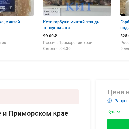
ка, минтай
Кета горбуша минтай сельдь
Горб
терпуг навага
под
99.00 ₽
525.
ток
Россия, Приморский край
Росс
Сегодня, 04:30
5 ав
Цена н
Запрос
Куплю
е и Приморском крае