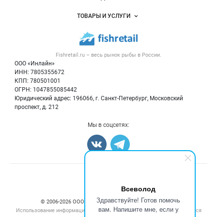
Услуги и цены
Объявления
ТОВАРЫ И УСЛУГИ
Размещение рекламы
Каталог компаний
Рыбные снеки
Публичная оферта
Новости рынка
Рыба
Контактная информация
Форум
Fishretail.ru – весь
рынок рыбы
в России.
Икра
Политика обработки персональных данных
Бренды
ООО «Инлайн»
Морепродукты
Для СМИ
ИНН: 7805355672
Мониторинг
КПП: 780501001
Рыбопосадочный материал
Вакансии
ОГРН: 1047855085442
Полуфабрикаты
Юридический адрес: 196066, г. Санкт-Петербург, Московский
Блог
Консервы
проспект, д. 212
Добавить объявление
Мы в соцсетях:
Карта объявлений
Счетчики, авторское право, логотипы
Всеволод
Здравствуйте! Готов помочь
© 2006‑2026 ООО “Инлайн”. 12+ Все права защищены.
вам. Напишите мне, если у
Использование информации, размещенной на данном сайте, допускается