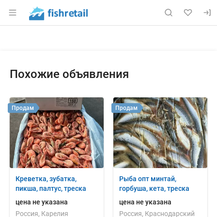
Раздел навигации по сайту fishretail.ru
Объявление: Куплю: минтай б/г
Информация о объявлении
Навигация и управление объявлением
Похожие объявления
Продам
Продам
Креветка, зубатка,
Рыба опт минтай,
пикша, палтус, треска
горбуша, кета, треска
цена не указана
цена не указана
Россия, Карелия
Россия, Краснодарский