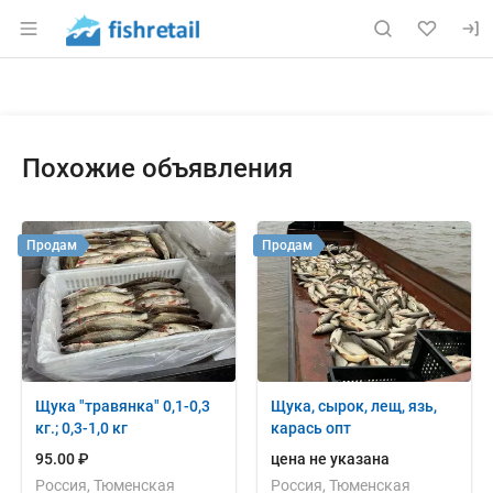
Раздел навигации по сайту fishretail.ru
Объявление: Куплю: сырка оку
Информация о объявлении
Навигация и управление объявлением
Похожие объявления
Продам
Продам
Щука "травянка" 0,1-0,3
Щука, сырок, лещ, язь,
кг.; 0,3-1,0 кг
карась опт
95.00 ₽
цена не указана
Россия, Тюменская
Россия, Тюменская