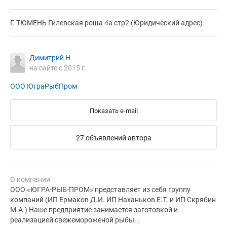
Г. ТЮМЕНЬ Гилевская роща 4а стр2 (Юридический адрес)
Димитрий Н
на сайте с 2015 г.
ООО ЮграРыбПром
Показать e-mail
27 объявлений автора
О компании
ООО «ЮГРА-РЫБ-ПРОМ» представляет из себя группу
компаний (ИП Ермаков Д.И. ИП Наханьков Е.Т. и ИП Скрябин
М.А.) Наше предприятие занимается заготовкой и
реализацией свежемороженой рыбы...