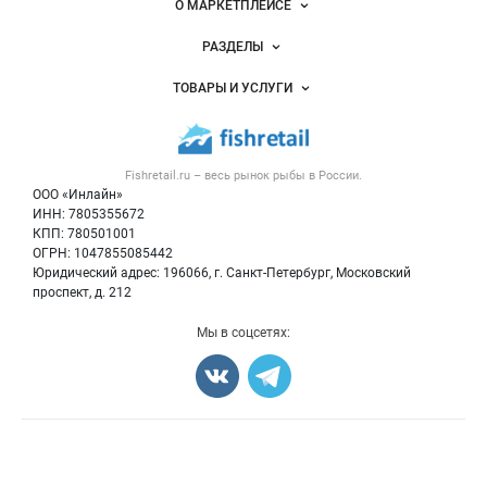
Важные разделы и контакты
Навигация по сайту
О МАРКЕТПЛЕЙСЕ
Новости Fishretail.ru
РАЗДЕЛЫ
Услуги и цены
Объявления
ТОВАРЫ И УСЛУГИ
Размещение рекламы
Каталог компаний
Рыбные снеки
Публичная оферта
Новости рынка
Рыба
Контактная информация
Форум
Fishretail.ru – весь
рынок рыбы
в России.
Икра
Политика обработки персональных данных
Бренды
ООО «Инлайн»
Морепродукты
Для СМИ
ИНН: 7805355672
Мониторинг
КПП: 780501001
Рыбопосадочный материал
Вакансии
ОГРН: 1047855085442
Полуфабрикаты
Юридический адрес: 196066, г. Санкт-Петербург, Московский
Блог
Консервы
проспект, д. 212
Добавить объявление
Мы в соцсетях:
Карта объявлений
Счетчики, авторское право, логотипы