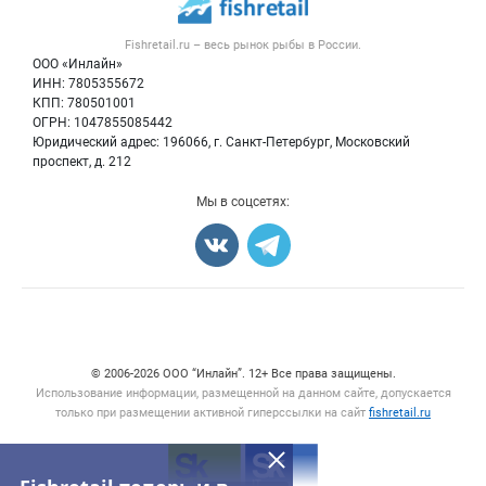
Новости рынка
Рыба
Контактная информация
Форум
Fishretail.ru – весь
рынок рыбы
в России.
Икра
Политика обработки персональных данных
Бренды
ООО «Инлайн»
Морепродукты
Для СМИ
ИНН: 7805355672
Мониторинг
КПП: 780501001
Рыбопосадочный материал
Вакансии
ОГРН: 1047855085442
Полуфабрикаты
Юридический адрес: 196066, г. Санкт-Петербург, Московский
Блог
Консервы
проспект, д. 212
Добавить объявление
Мы в соцсетях:
Карта объявлений
Счетчики, авторское право, логотипы
© 2006‑2026 ООО “Инлайн”. 12+ Все права защищены.
Использование информации, размещенной на данном сайте, допускается
только при размещении активной гиперссылки на сайт
fishretail.ru