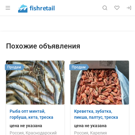
Раздел навигации по сайту fishretail.ru
Объявление: Продам: рыба, ле
Информация о объявлении
Навигация и управление объявлением
Похожие объявления
Продам
Продам
Рыба опт минтай,
Креветка, зубатка,
горбуша, кета, треска
пикша, палтус, треска
цена не указана
цена не указана
Россия, Краснодарский
Россия, Карелия