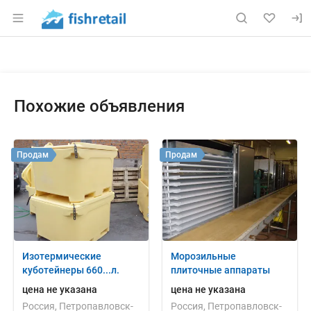
Раздел навигации по сайту fishretail.ru
Объявление: Продам: джутовый
Информация о объявлении
Навигация и управление объявлением
Похожие объявления
Продам
Продам
Изотермические
Морозильные
куботейнеры 660...л.
плиточные аппараты
цена не указана
цена не указана
Россия, Петропавловск-
Россия, Петропавловск-