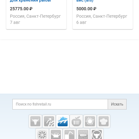
для хранения рыбы
аис (ais)
25775.00 ₽
5000.00 ₽
Россия, Санкт-Петербург
Россия, Санкт-Петербург
7 авг
6 авг
Дополнительная информация
Поиск по сайту и ссы
Искать
Cсылки на полезные проекты
Fishretail.ru —
рыба,