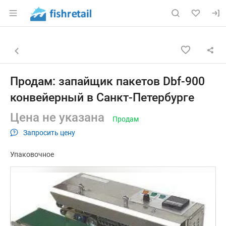
Раздел навигации по сайту fishretail.ru
Объявление: Продам: запайщик
Информация о объявлении
Навигация и управление объявлением
Назад к списку объявлений
Продам: запайщик пакетов Dbf-900
конвейерный в Санкт-Петербурге
Цена не указана
Продам
Запросить цену
Упаковочное