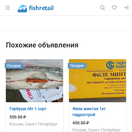
Раздел навигации по сайту fishretail.ru
Объявление: Продам: треска пб
Информация о объявлении
Навигация и управление объявлением
Похожие объявления
Продам
Продам
Горбуша пбг 1 сорт
Филе минтая 1кг
гидрострой
550.00 ₽
450.00 ₽
Россия, Санкт-Петербург
Россия, Санкт-Петербург