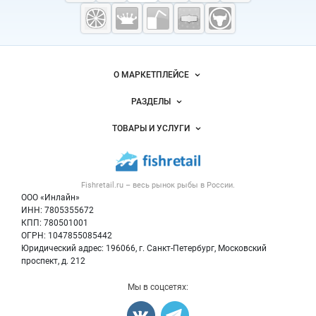
Fishretail.ru —
рыба,
морепродукты
Важные разделы и контакты
Навигация по сайту
О МАРКЕТПЛЕЙСЕ
Новости Fishretail.ru
РАЗДЕЛЫ
Услуги и цены
Объявления
ТОВАРЫ И УСЛУГИ
Размещение рекламы
Каталог компаний
Рыбные снеки
Публичная оферта
Новости рынка
Рыба
Контактная информация
Форум
Fishretail.ru – весь
рынок рыбы
в России.
Икра
Политика обработки персональных данных
Бренды
ООО «Инлайн»
Морепродукты
Для СМИ
ИНН: 7805355672
Мониторинг
КПП: 780501001
Рыбопосадочный материал
Вакансии
ОГРН: 1047855085442
Полуфабрикаты
Юридический адрес: 196066, г. Санкт-Петербург, Московский
Блог
Консервы
проспект, д. 212
Добавить объявление
Мы в соцсетях:
Карта объявлений