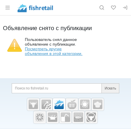
Раздел навигации по сайту fishretail.ru
Объявление снято с публикации
Пользователь снял данное
объявление с публикации.
Посмотреть другие
объявления в этой категории.
Дополнительная информация
Поиск по сайту и ссы
Искать
Cсылки на полезные проекты
Fishretail.ru —
рыба,
морепродукты