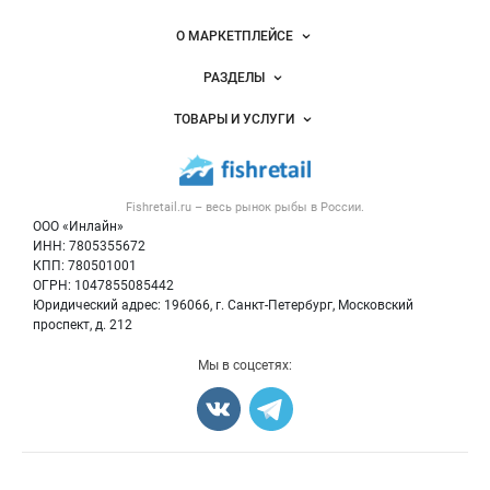
Важные разделы и контакты
Навигация по сайту
О МАРКЕТПЛЕЙСЕ
Новости Fishretail.ru
РАЗДЕЛЫ
Услуги и цены
Объявления
ТОВАРЫ И УСЛУГИ
Размещение рекламы
Каталог компаний
Рыбные снеки
Публичная оферта
Новости рынка
Рыба
Контактная информация
Форум
Fishretail.ru – весь
рынок рыбы
в России.
Икра
Политика обработки персональных данных
Бренды
ООО «Инлайн»
Морепродукты
Для СМИ
ИНН: 7805355672
Мониторинг
КПП: 780501001
Рыбопосадочный материал
Вакансии
ОГРН: 1047855085442
Полуфабрикаты
Юридический адрес: 196066, г. Санкт-Петербург, Московский
Блог
Консервы
проспект, д. 212
Добавить объявление
Мы в соцсетях:
Карта объявлений
Счетчики, авторское право, логотипы