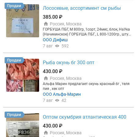
0+) 1/20 ккт
Продам
Лососевые, ассортимент см рыбы
385.00 ₽
Россия, Москва
ГОРБУША ПБГ, М 800гр, 1сорт, 24мес, блок, НаУка
(Начикинское) ГОРБУША ПБГ., L 800-1200гр., штуч
ная/короб 1/27, Укинский лиман КЕТА ПБГ 1,8-2,3
ООО Дифиш
кг (Кам-Курильская) 1сорт 1/20 о.ШИКОТАН КЕТА
7 авг
592
ПСГ., М (1,8кг+), Нерест. (Кам-Курильская) 1/22 КА
МЧАТКА КЕТА ПСГ., М (1,8кг+), (Кам-Курильская) 1
сорт 1/22 КАМЧАТКА НЕРКА ПБГ., 2М (2-2,5кг), 1со
Продам
Рыба окунь бг 300 опт
рт, серебро 1/20 (24мес) ККТ НЕРКА ПБГ., М (1,7-2
кг), 1 сорт, 24мес 1/20 ОФОРК Хребты форели, упа
430.00 ₽
ковка короба, руч. резка Обрезь форели, весовая
Россия, Москва
(паллетная) упаковка. Фото и цены по запросу!
Альфа Марин предлагает окунь красный бг , теля
пия , хек опт
ООО Альфа-Марин
7 авг
42
Продам
Оптом скумбрия атлантическая 400
430.00 ₽
Россия, Москва