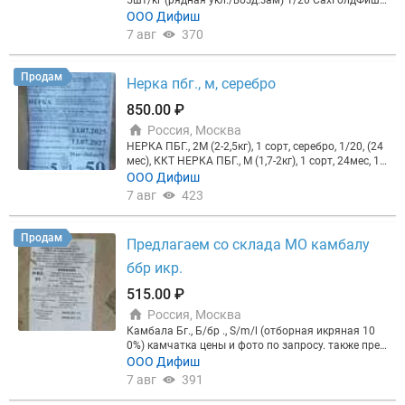
5шт/кг (рядная укл./возд.зам) 1/20 СахГолдФиш
МОЙВА НР., 28-30шт/кг (апрель 2026г) 1сорт (Мор
ООО Дифиш
ская) МУССОН МОЙВА Н/Р.,20-30шт/кг (рядная ук
7 авг
370
л./возд.заморозка) СахГолдФиш
Продам
Нерка пбг., м, серебро
850.00 ₽
Россия, Москва
НЕРКА ПБГ., 2М (2-2,5кг), 1 сорт, серебро, 1/20, (24
мес), ККТ НЕРКА ПБГ., М (1,7-2кг), 1 сорт, 24мес, 1/
20, ОФОРК
ООО Дифиш
7 авг
423
Продам
Предлагаем со склада МО камбалу
ббр икр.
515.00 ₽
Россия, Москва
Камбала Бг., Б/бр ., S/m/l (отборная икряная 10
0%) камчатка цены и фото по запросу. также пред
лагаем камбалу в пути: камбала Бг.,б/бр., S(150-2
ООО Дифиш
50) 1/24 морская ск Бсф камбала Бг.,б/бр., М(250-
7 авг
391
350) 1/24 морская ск Бсф камбала Бг.,б/бр., L(350
+) 1/24 морская ск Бсф камбала Бг.,ж/п(ббр), L(30