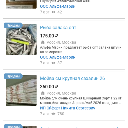
Скумбрия Атлантическая 400+
ООО Альфа-Марин
7 авг
42
Продам
Рыба салака опт
175.00 ₽
Россия, Москва
Альфа Марин предлагает рыба опт салака штучн
ая заморозка
ООО Альфа-Марин
7 авг
37
Продам
Мойва см крупная сахалин 26
360.00 ₽
Россия, Москва
Мойва с/м очень крупная Шикарная! Сорт 1 22 кг
мешок, без глазури Апрель/май 2026 склад мск С
ахалин Цена 370 р ндс Меркурий 350р без ндс На
ИП Эйферт Никита Сергеевич
объём цена обговаривается. На мелкую партию д
7 авг
780
о 220 кг 400р Без посредников! От производител
я! Не оферта! Мелкий опт. Доставка по МСК беспл
атна. От 5 мешков. Мойва н/р 25-35 ТУ 1/22кг Ом
Продам