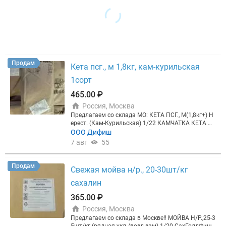
Продам
Кета псг., м 1,8кг, кам-курильская
1сорт
465.00 ₽
Россия, Москва
Предлагаем со склада МО: КЕТА ПСГ., М(1,8кг+) Н
ерест. (Кам-Курильская) 1/22 КАМЧАТКА КЕТА П
СГ., М 1,8кг+ (Кам-Курильская) 1сорт 1/22 КАМЧА
ООО Дифиш
ТКА КЕТА ПБГ 1,8-2,3кг (Кам-Курильская) 1сорт
7 авг
55
1/20 о.ШИКОТАН Фотографии и обсуждение цены
по запросу.
Продам
Свежая мойва н/р., 20-30шт/кг
сахалин
365.00 ₽
Россия, Москва
Предлагаем со склада в Москве!! МОЙВА Н/Р.,25-3