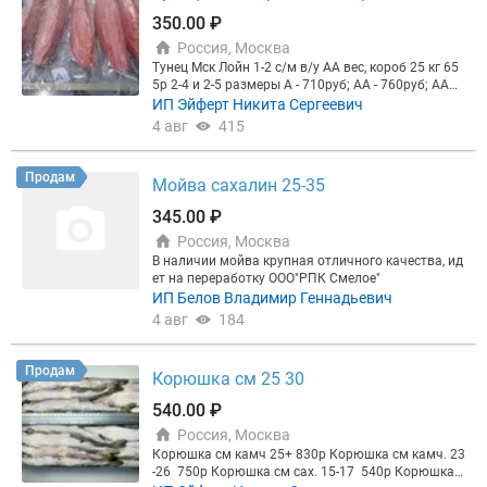
350.00 ₽
Россия, Москва
Тунец Мск Лойн 1-2 с/м в/у АА вес, короб 25 кг 65
5р 2-4 и 2-5 размеры А - 710руб; АА - 760руб; ААА -
860руб. Спб Стейк 50+ Тай в/у, 20/0.5 680р Обрезь
ИП Эйферт Никита Сергеевич
чистая идеальная без прожилок Эквадор 400р Ск
4 авг
415
лад Мск. Безнал, ндс, меркурий, опт. ПРР в стоим
ость не входит. Самовывоз. От 1 тонны. На сайте
заказ не оформлять! Не оферта!
Продам
Мойва сахалин 25-35
345.00 ₽
Россия, Москва
В наличии мойва крупная отличного качества, ид
ет на переработку ООО"РПК Смелое"
ИП Белов Владимир Геннадьевич
4 авг
184
Продам
Корюшка см 25 30
540.00 ₽
Россия, Москва
Корюшка см камч 25+ 830р Корюшка см камч. 23
-26 750р Корюшка см сах. 15-17 540р Корюшка с