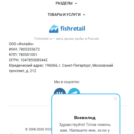
Новости Fishretail.ru
РАЗДЕЛЫ
Услуги и цены
Объявления
ТОВАРЫ И УСЛУГИ
Размещение рекламы
Каталог компаний
Рыбные снеки
Публичная оферта
Новости рынка
Рыба
Контактная информация
Форум
Fishretail.ru – весь
рынок рыбы
в России.
Икра
Политика обработки персональных данных
Бренды
ООО «Инлайн»
Морепродукты
Для СМИ
ИНН: 7805355672
Мониторинг
КПП: 780501001
Рыбопосадочный материал
Вакансии
ОГРН: 1047855085442
Полуфабрикаты
Юридический адрес: 196066, г. Санкт-Петербург, Московский
Блог
Консервы
проспект, д. 212
Добавить объявление
Мы в соцсетях:
Карта объявлений
Всеволод
Здравствуйте! Готов помочь
вам. Напишите мне, если у
© 2006‑2026 ООО “Инлайн”. 12+ Все права защищены.