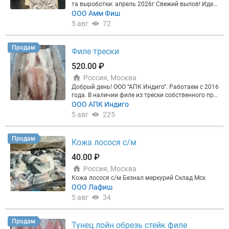
та выроботки: апрель 2026г Свежий вылов! Идеа
льно промыта! Крупная! ВСД Полный б/н с НДС
ООО Амм Фиш
(10%)
5 авг
72
Продам
Филе трески
520.00 ₽
Россия, Москва
Добрый день! ООО “АПК Индиго”. Работаем с 2016
года. В наличии филе из трески собственного про
изводства. Стоимость 520р./кг (С НДС). Отгружае
ООО АПК Индиго
м коробами по 3кг/5кг. Так же в продаже имеют
5 авг
225
ся рыбные палочки из филе минтая, рыбные пало
чки из фарша минтая, котлеты из тресковых поро
д, котлеты из трески, медальоны (минтай, минтай
Продам
Кожа лосося с/м
+овощи, тунец+овощи), . Самовывоз с производст
ва: г. Люберцы, ул.Красная, д.1, лит. Ф. По всем ин
40.00 ₽
тересующим вопросам обращаться на эл.почту:
Россия, Москва
Кожа лосося с/м Безнал меркурий Склад Мск
ООО Лафиш
5 авг
34
Продам
Тунец лойн обрезь стейк филе