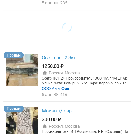
б/н с НДС (10%)
5 авг
235
Продам
Осетр псг 2-3кг
1250.00 ₽
Россия, Москва
Осетр ПСГ 2+ Производитель: ООО "КАР ФИШ" Ар
мения Дата: ноябрь 2025г. Тара: Коробки по 20кг
Качество: Идеальное! Любой вид переработки! Ск
ООО Амм Фиш
лад: Москва
5 авг
416
Продам
Мойва т/о нр
300.00 ₽
Россия, Москва
Производитель: ИП Росличенко Е.Б. (Сахалин) Да