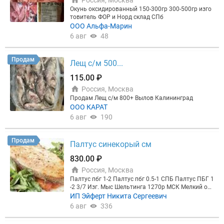
Россия, Москва
Окунь оксидированный 150-300гр 300-500гр изго
товитель ФОР и Норд склад СПб
ООО Альфа-Марин
6 авг
48
Продам
Лещ с/м 500...
115.00 ₽
Россия, Москва
Продам Лещ с/м 800+ Вылов Калининград
ООО КАРАТ
6 авг
190
Продам
Палтус синекорый см
830.00 ₽
Россия, Москва
Палтус пбг 1-2 Палтус пбг 0.5-1 СПБ Палтус ПБГ 1
-2 3/7 Изг. Мыс Шельтинга 1270р МСК Мелкий опт
Доставка в пределах мкад бесплатна от 5 коробо
ИП Эйферт Никита Сергеевич
к Палтус тушка 0,5-1кг 3 6кг ГОСТ 1 18кг Согра, 13
6 авг
336
96.50 р Палтус тушка б/г 0,5-1кг ГОСТ 1 21кг Комп
ания ЛКТ, 1441.77 р Палтус тушка б/г 1-2кг ГОСТ