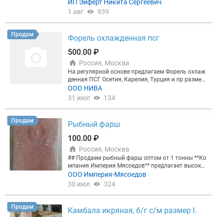
м сахал. 17-21 570р Мойва. СМ. Крупная L++. Сах
ИП Эйферт Никита Сергеевич
алин. 350р От 10 мешков. На складе в Москве Не
1 авг
939
оферта! НДС! Меркурий. Не оферта. Заказ по элек
тронке или телеграму, телефону.
Продам
Форель охлажденная псг
500.00 ₽
Россия, Москва
На регулярной основе предлагаем Форель охлаж
денная ПСГ Осетия, Карелия, Турция и пр размер
ный ряд от 0.7-1 до 4+ Продажа только оптом от
ООО НИВА
паллета 500 кг Цены с НДС Любая форма оплаты
31 июл
134
Продам
Рыбный фарш
100.00 ₽
Россия, Москва
## Продаем рыбный фарш оптом от 1 тонны **Ко
мпания Империя Мясоедов** предлагает высокок
ачественный рыбный фарш оптом. У нас вы мож
ООО Империя-Мясоедов
ете найти: - **Фарш из минтая не мытый (темный)
30 июл
324
категория "Б"**: 100₽/кг -Фарш минтая мытый (ро
зовый) категория "Б"120₽/кг - **Фарш из речной р
ыбы 2-3 категория**: 120₽/кг - **Фарш из горбуши
Продам
Камбала икряная, б/г с/м размер l.
категория "Б"**: 200₽/кг ### Условия: - Минималь