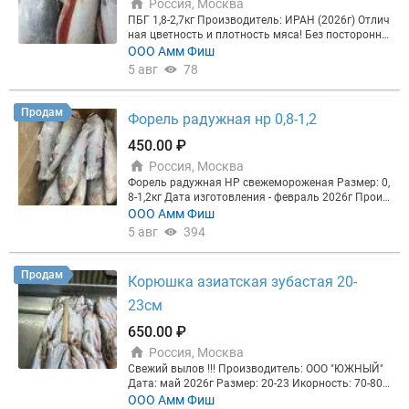
thfish)
Россия, Москва
Калибр 6–8 кг, HGT, Аргентина, короб
ПБГ 1,8-2,7кг Производитель: ИРАН (2026г) Отлич
Документы: Меркурий, НДС
ная цветность и плотность мяса! Без посторонни
4 600 руб./кг Для оперативного ответа напишите
х запахов и привкусов! Склад: Подольск ВСД, б/н
ООО Амм Фиш
нашему
боту
Если вам интересны выгодные пред
с НДС
5 авг
78
ложения запросите полный прайс:
Выслать прайс
в WhatsApp
Вся продукция проходит сертификац
ию на качество и безопасность.
С нами вы сможе
Продам
Форель радужная нр 0,8-1,2
те зарабатывать больше, свяжитесь, чтобы узнат
ь!
450.00 ₽
Россия, Москва
Форель радужная НР свежемороженая Размер: 0,
8-1,2кг Дата изготовления - февраль 2026г Произ
водитель: Завод - 7004 Страна происхождения: И
ООО Амм Фиш
ран Мясо красное, цветность - 27-29 Отличное кач
5 авг
394
ество рыбы! Склад: Москва Объем: 20 тонн
Продам
Корюшка азиатская зубастая 20-
23см
650.00 ₽
Россия, Москва
Свежий вылов !!! Производитель: ООО "ЮЖНЫЙ"
Дата: май 2026г Размер: 20-23 Икорность: 70-80%
Идеальное качество! Склад: Москва ВСД, полный
ООО Амм Фиш