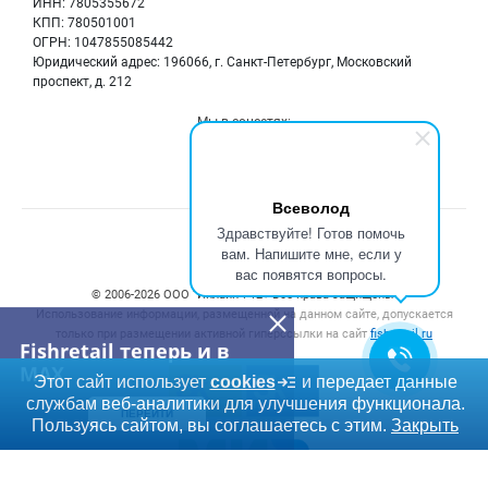
ИНН: 7805355672
Мониторинг
КПП: 780501001
Рыбопосадочный материал
Вакансии
ОГРН: 1047855085442
Полуфабрикаты
Юридический адрес: 196066, г. Санкт-Петербург, Московский
Блог
Консервы
проспект, д. 212
Добавить объявление
Мы в соцсетях:
Карта объявлений
Всеволод
Здравствуйте! Готов помочь
Счетчики, авторское право, логотипы
вам. Напишите мне, если у
вас появятся вопросы.
© 2006‑2026 ООО “Инлайн”. 12+ Все права защищены.
Использование информации, размещенной на данном сайте, допускается
только при размещении активной гиперссылки на сайт
fishretail.ru
Fishretail теперь и в
MAX
Этот сайт использует
cookies
и передает данные
службам веб-аналитики для улучшения функционала.
ПЕРЕЙТИ
Пользуясь сайтом, вы соглашаетесь с этим.
Закрыть