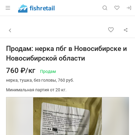
Раздел навигации по сайту fishretail.ru
Объявление: Продам: нерка пб
Информация о объявлении
Навигация и управление объявлением
Назад к списку объявлений
Продам: нерка пбг в Новосибирске и
Новосибирской области
760 ₽/кг
Продам
нерка
тушка
без головы
760 руб.
Минимальная партия от 20 кг.