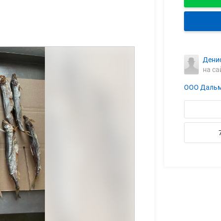
Дени
на са
ООО Дальм