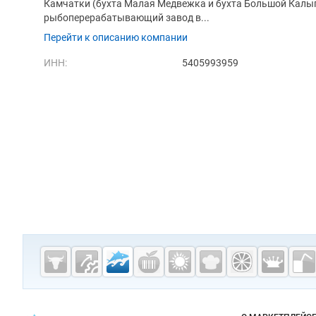
Камчатки (бухта Малая Медвежка и бухта Большой Калыг
рыбоперерабатывающий завод в...
Перейти к описанию компании
ИНН:
5405993959
Дополнительная информация
Cсылки на полезные проекты
Fishretail.ru —
рыба,
морепродукты