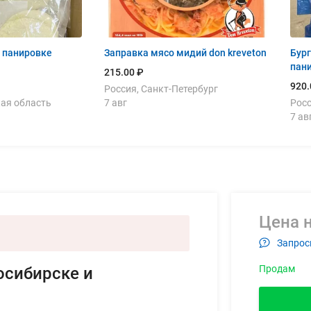
в панировке
Заправка мясо мидий don kreveton
Бург
пан
215.00 ₽
920.
Россия, Санкт-Петербург
кая область
7 авг
Росс
7 ав
Цена н
Запрос
Продам
осибирске и