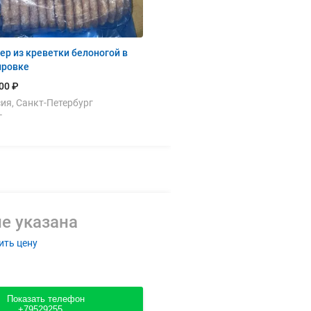
ер из креветки белоногой в
ировке
00 ₽
ия, Санкт-Петербург
г
е указана
ить цену
Показать телефон
+79529255....