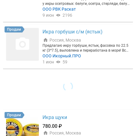
ЕНЬГИ, ЕСЛИ ВАС НЕ УСТРОИТ КАЧЕСТВО❗️ Ваши
у икры осетровых: белуги, осетра, стерляди, белуг
выгоды при работе с нами: ✅ Надежный поставщ
и гибрид. ООО РВК «Раскат» является одной из кр
ООО РВК Раскат
ик - нет судебных исков в сфере за 7 лет работы.
упнейших компаний по выращиванию осетровых
✅ Все легально - предоставляем полный комплек
9 июн
2196
видов рыб в естественных условиях и производст
т документов. ✅ Индивидуальный подход - даем
ву черной икры в России - 50% объёма производс
рекомендации, слушаем ваши пожелания, подбир
тва икры осетровых в России. Наша компания од
аем оптимальный продукт под ваш бизнес, а не п
Продам
Икра горбуши с/м (ястык)
на из немногих компаний, которая производит ик
росто продаем икру. ✅ Контроль качества - контр
ру именно Русского осетра, а не Ленского, Сибирс
олируем все на собственном складе и отвечаем з
Россия, Москва
кого или Амурского, как у большинства компани
а свой продукт. ✅ Любые варианты логистики - п
Предлагаю икру горбуши, ястык, фасовка по 22.5
й. ООО РВК "Раскат" обладает исключительным п
о выгодным ценам в зависимости от ваших срок
кг (3*7.5), выловлена и переработана в море! Вся
равом указывать наименование места происхож
ов поставки. ? ОПЛАТА: работаем с НДС, безнал,
дополнительная информация по запросу. Высоко
ООО Икорный.ПРО
дения товара как Астраханский регион, Астрахан
договор ✈️? ДОСТАВКА: авиа и авто доставка от 3
классный товар, который в этом году будет в явн
1 июн
59
ская область (Св-во №179/1). Мы более 20 лет ус
дней по РФ в зависимости от вашего региона.
ом дефиците. Успейте обеспечить себя и своих кл
пешно работаем с федеральными и локальными
иентов качественным сырьем.
сетями, оптовыми компаниями и розничными ма
газинами , как на внутреннем рынке России, так и
на экспорт. С нами Вы получите выгоду для своег
о бизнеса, легальность и безопасность сделки.
Мы готовы предложить гарантию высокого качес
тва продукции, лучшие цены от производителя и
лучшие условия сотрудничества. Наш ассортиме
нт: -Икра зернистая осетра -Икра зернистая стерл
яди -Икра зернистая белуги гибрид -Икра зернист
Продам
ая белуги Фасовка 56.8 ст/б. 113ст/б. 125 ж/б. 25
Икра щуки
0 ж/б. 250 ст/б. 500ж/б. Работаем с ндс/без ндс.
Приглашаем к сотрудничеству сети, малые и круп
780.00 ₽
ные, оптовые и розничные предприятия.
Россия, Москва