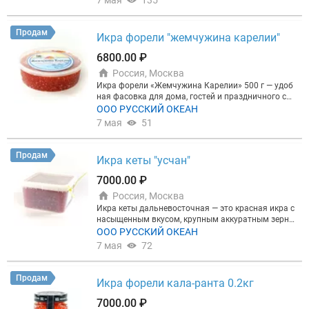
7 мая
135
щивает рыбу в хозяйствах озёр Карелии, где осу
ществляется полная переработка в собственных
цехах с современным оборудованием.Дата выра
Продам
Икра форели "жемчужина карелии"
ботки январь 2025. Срок годности: 9 месяцев. Агр
егатное состояние: охлажденная. Температура хр
6800.00 ₽
анения -4, -6. Пластиковое ведерко 500 грамм, 30
Россия, Москва
0 грамм и 180 грамм.
Икра форели «Жемчужина Карелии» 500 г — удоб
ная фасовка для дома, гостей и праздничного сто
ла. Такой объём выбирают покупатели, которым
ООО РУССКИЙ ОКЕАН
нужна не маленькая баночка “на пробу”, а полноц
7 мая
51
енный запас красной икры для нескольких подач.
Икра форели подходит для бутербродов, тартале
ток, блинчиков и холодных закусок, красиво смот
Продам
Икра кеты "усчан"
рится на столе и помогает быстро собрать вкусну
ю подачу без лишних сложностей. Фасовка 500 г
7000.00 ₽
считается одной из самых практичных, потому чт
Россия, Москва
о её хватает и для семейного ужина, и для неболь
шого застолья. «Жемчужина Карелии» — понятн
Икра кеты дальневосточная — это красная икра с
ый и востребованный вариант для тех, кто ищет к
насыщенным вкусом, крупным аккуратным зерно
расную икру форели в хорошем объёме. Такой фо
м и красивой подачей, которая хорошо подходит
ООО РУССКИЙ ОКЕАН
рмат удобно брать заранее к празднику, на подар
как для праздничного стола, так и для повседнев
7 мая
72
ок или просто домой, когда хочется купить качест
ных закусок. Такой продукт выбирают для бутерб
венный продукт с запасом, а не собирать заказ и
родов со сливочным маслом, тарталеток, блинчи
з нескольких маленьких упаковок. Икра форели 5
ков, канапе и классической домашней подачи, ког
Продам
Икра форели кала-ранта 0.2кг
00 г хорошо сочетается с классической подачей:
да хочется добавить в меню что-то действительн
свежим хлебом, сливочным маслом, зеленью и за
о аппетитное и выразительное. Икра кеты ценитс
7000.00 ₽
кусками. Её выбирают за удобство, универсально
я за приятную текстуру, яркий цвет и тот самый в