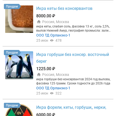
ваших покупателей. Мы эксперты в этом! ✈️ Быст
✅ Все легально - предоставляем полный комплек
ое производство, мы не перекупы (товар на собст
рая доставка: Авиа от 3 дней по всей РФ Авто от
т документов. ✅ Индивидуальный подход - даем
венном складе). - Собственный цех фасовки в роз
Продам
Икра кеты без консервантов
1 дня (зависит от города получателя) ❓ Пережива
рекомендации, слушаем ваши пожелания, подбир
ничную тару с QR под брендом КАЙРО либо под в
ете о безопасности сделки? ✅ Отправим реквизит
аем оптимальный продукт под ваш бизнес, а не п
ашим брендом ?☎️ НАПИШИТЕ ИЛИ ПОЗВОНИТЕ
8000.00 ₽
ы компании (7 лет на рынке, оборот 100+ млн, суд
росто продаем икру. ✅ Контроль качества - контр
СЕЙЧАС - ОТПРАВИМ ИНФОРМАЦИЮ ОБ АССОРТ
ов нет!) ✅ Предоставим видео продукции, склада
олируем все на собственном складе и отвечаем з
Россия, Москва
ИМЕНТЕ, ФОТО, ВИДЕО, ДОКУМЕНТАЦИЮ В ТЕЧЕН
и отгрузок ✅ Вышлем документы (ветеринарные с
а свой продукт. ✅ Любые варианты логистики - п
ИЕ 10 МИНУТ! ❗️НЕ ПОСРЕДНИКИ, А РЕАЛЬНЫЙ П
икра кеты, слабая соль, фасовка 13 кг., соль 2,5%,
видетельства, накладные), которые подтверждаю
о выгодным ценам в зависимости от ваших срок
ОСТАВЩИК С НАЛИЧИЕМ НА СКЛАДЕ. ВЕРНЕМ Д
вылов Нижний Амур, география промысла: залив
т получения и отправки товара ✅ Приглашаем ва
ов поставки. ? ОПЛАТА: работаем с НДС, безнал,
ЕНЬГИ, ЕСЛИ ВАС НЕ УСТРОИТ КАЧЕСТВО❗️ Ваши
Счастья. После дефростации легко подвижна. Вку
ООО ТД Орланэко-1
с или вашего представителя лично посетить наш
договор
выгоды при работе с нами: ✅ Надежный поставщ
сная. Съесть за семь дней.
25 июн
478
склад в Москве и в Хабаровске и проконтролиров
ик - нет судебных исков в сфере за 7 лет работы.
ать отгрузку (есть услуга «свой человек в город
✅ Все легально - предоставляем полный комплек
е»). ? ХОТИТЕ ПОЛУЧИТЬ ПРАЙС И ВИДЕО ПРОД
т документов. ✅ Индивидуальный подход - даем
Продам
УКЦИИ? ? Пишите прямо сейчас — отвечаем быс
Икра горбуши без консер. восточный
рекомендации, слушаем ваши пожелания, подбир
тро! Будем рады сотрудничеству, строим долгоср
аем оптимальный продукт под ваш бизнес, а не п
берег
очные отношения с партнерами, заработаем вме
росто продаем икру. ✅ Контроль качества - контр
сте много денег в сезон
олируем все на собственном складе и отвечаем з
1225.00 ₽
а свой продукт. ✅ Любые варианты логистики - п
Россия, Москва
о выгодным ценам в зависимости от ваших срок
икра горбуши без консервантов 2024 год вылова,
ов поставки. ? ОПЛАТА: работаем с НДС, безнал,
фасовка 125 грамм. Сроки годности до 2026 года
договор
ООО ТД Орланэко-1
25 июн
322
Продам
Икра форели, кеты, горбуши,, нерки,
6000.00 ₽