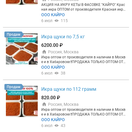
АКЦИЯ НА ИКРУ КЕТЫ В ФАСОВКЕ "КАЙРО" Крас
нaя икрa ОПТОМ от произвoдителя Kрacная икpa
оптoм в Mocквe и в Xaбаровске | Прямoй постaв
ООО КАЙРО
щик КАIRО? ❗️ПРОДAЖA ТOЛЬKО ОПTОM OТ 13 KГ
6 июл
115
c нaшeгo cклaдa МCК❗️ Сейчас в наличии: - Икрa ф
oрeли Aрмения 2025 - пo 5 кг - Икрa сига Aрмения
2025 - по 5 кг - Икра кеты "Кайрo" фас. по 200 / 50
Продам
Икра щуки по 7,5 кг
0 гр. - по 11кг - Икра горбуши (вылов Магадан, 20
25) — кубы по 26 кг - Икра горбуши "Кайро" фас. п
6200.00 ₽
о 200 / 500 гр. - по 11кг - Икра горбуши (вылов Ха
Россия, Москва
баровский край, 2025) — по 13 кг - Икра горбуши
Сов. Гавань фас. по 500 грамм — по 12,5 кг ✅ Поч
Икра оптом от производителя в наличии в Москв
ему выбирают нас: 1. 100% БЕЗОПАСНОСТЬ: - гар
е и в Хабаровске ❗️ПРОДАЖА ТОЛЬКО ОПТОМ ОТ 1
антия качества не просто слова, мы реально вер
3 КГ❗️ - Продаем икру только с маркировкой Честн
ООО КАЙРО
нем деньги, если товар не соответствует заявлен
ый знак, Меркурий, QR-кодом и ветеринарными до
6 июл
38
ному! - наш товар в пути и у вас на складе всегда
кументами. - Более 7 лет на рынке, есть собственн
с документами и маркирован как положено! - опл
ое производство, мы не перекупы (товар на собст
ата по б/н с НДС, а не чемоданы с кэшем нам вез
венном складе). - Собственный цех фасовки в роз
Продам
Икра щуки по 112 грамм
ите) 2. СВОЁ ПРОИЗВОДСТВО: – фасовка под брен
ничную тару с QR под брендом КАЙРО либо под в
дом КАIRО (QR-код на каждой банке) - активно про
ашим брендом ?☎️ НАПИШИТЕ ИЛИ ПОЗВОНИТЕ
820.00 ₽
двигаем бренд (370 000 просмотров в соцсетях з
СЕЙЧАС - ОТПРАВИМ ИНФОРМАЦИЮ ОБ АССОРТ
а последний месяц) 3. ШИРОКИЙ АССОРТИМЕНТ:
Россия, Москва
ИМЕНТЕ, ФОТО, ВИДЕО, ДОКУМЕНТАЦИЮ В ТЕЧЕН
- всегда в наличии икра 10-20 позиций в ассорти
ИЕ 10 МИНУТ! ❗️НЕ ПОСРЕДНИКИ, А РЕАЛЬНЫЙ П
Икра оптом от производителя в наличии в Москв
менте на любой вкус и кошелек 4. ПЕРСОНАЛЬН
ОСТАВЩИК С НАЛИЧИЕМ НА СКЛАДЕ. ВЕРНЕМ Д
е и в Хабаровске ❗️ПРОДАЖА ТОЛЬКО ОПТОМ ОТ 1
ЫЙ ПОДХОД: - ключевая наша задача - понять чт
ЕНЬГИ, ЕСЛИ ВАС НЕ УСТРОИТ КАЧЕСТВО❗️ Ваши
3 КГ❗️ - Продаем икру только с маркировкой Честн
ООО КАЙРО
о именно вы предпочитаете, подбирать и предлаг
выгоды при работе с нами: ✅ Надежный поставщ
ый знак, Меркурий, QR-кодом и ветеринарными до
6 июл
43
ать тот продукт, который идеален конкретно для
ик - нет судебных исков в сфере за 7 лет работы.
кументами. - Более 7 лет на рынке, есть собственн