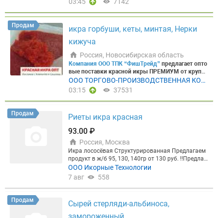
03:45
7142
реть в нашем Telegram-канале.
ССЫЛКА НА НАШ
0₽
В каждой банке икры KAMCHATKA Premium Seafo
⭐КОРЮШКА ЗУБАСТАЯ НР.
Предлагаем свеже
КАНАЛ В TELEGRAM
Контакты для заявок:
► Ск
мороженую корюшку зубастую, производителя О
od — уникальный вкус, который несет в себя ист
лад в Москве ☎️ 8-800-234-23-74 (звонок по Росси
ОО «Залив Николая». Вылов: Северо-Охотоморск
орию океана и все величие камчатской природы.
Продам
и бесплатный) +7 926 538-16-23 +7 905 767-39-79
икра горбуши, кеты, минтая, Нерки
ая подзона. Два размера: 17+ / 21+. Отличное ка
Промысел ведется в экологически чистых район
Корпоративный номер в мессенджере MAX: +7 98
чество и выгодное ценовое предложение (руб/кг
ах – у восточного берега Камчатки и в Берингов
кижуча
5 890-89-00
Напоминаем:
для оперативной работ
с НДС):
ом море ►В собственности компании шесть рыб
21+/680 ₽, 17+/570₽
Наши ключевые поз
ы и информирования клиентов Группа Компаний
иции
опромысловых участков для промышленной лов
►Краб:
Камчатский (конечности, мясо), Стр
Россия, Новосибирская область
«Макаров» ведет информационный канал в Teleg
игун-опилио (конечности, мясо), Волосатый
ли, морская и береговая базы переработки. ►Вся
►Кре
Компания ООО ТПК “ФишТрейд”
предлагает опто
ram, где публикуются новости о поступлениях, на
ветка:
свежевыловленная рыба сразу перерабатываетс
Северная, Гренландская, Углохвостая, а та
вые поставки красной икры ПРЕМИУМ от крупне
личии продукции и акциях. Присоединиться мож
кже Гребенчатая ботан, Шримс-козырьковый, Шр
я, а готовая продукция поставляется в магазины
йших производителей Камчатки: ООО "Дельта Фи
ООО ТОРГОВО-ПРОИЗВОДСТВЕННАЯ КОМ
но
по ссылке
или отсканировав QR-код.
Для Ваш
имс-медвежонок
по всей России, а также продукция сертифициров
►Рыба и Филе:
Корюшка, Кета,
ш ЛТД", ООО "УКР", ООО "Энергия", ООО "Восток-р
ПАНИЯ ФИШТРЕЙД
03:15
37531
его удобства икра доступна в упаковке различно
Горбуша, Палтус, Треска, Минтай, Филе гребешка
ана на поставки в страны ТС ЕАЭС. ►Контроль э
ыба".
Мы соблюдаем важные показатели для ик
го веса и вида.
Фасованная продукция доступна
►Деликатесы:
кологического качества производится в соответс
Икра морского ежа, Печень треск
ры:
►Сохранение качества; ►Сохранение натур
к заказу в стеклянной таре, железной банке, поли
и консервированная, Морской коктейль
твии с Российскими и Международными стандар
►Экскл
ального вкуса; ►Сберегаем до 99% всех микроэл
Продам
мерной таре и полимерной таре, упакованной по
юзив:
тами
Экологичность и качественные показатели
Авторские полуфабрикаты (гребешок по-ш
Риеты икра красная
ементов за счет бережного использования; ►Пр
д вакуумом.
Икра лососевая в ж/б ТМ «Макаро
ахайски и пр..) Продукция в наличии на складах
выстроили доверие и спрос у конечного потреби
едоставляем сертификаты качества / соответств
в»:
- ж/б 140 г ГОСТ / 75 штук - ж/б 140 г ГОСТ / 1
93.00 ₽
Москвы (Видное, Северная промзона 4А)/ Хабаро
теля рынка, поэтому мы присутствуем на полках
ия. Получите индивидуальное предложение чере
08 штук - ж/б 130 г ГОСТ / 75 штук - ж/б 95 г ГОСТ
вска, переулок Камышовый 15А, Работаем с НДС,
сетей «Глобус Гурмэ», «Азбука Вкуса», «Миратор
з
телеграм бота
Россия, Москва
Икра:
►горбуши, ►кеты, ►кижуч
/ 90 штук
Икра лососевая в стеклянной таре ТМ
полный пакет документов (Меркурий, Честный зн
г», «Азбука Севера», «Экопродукт 24» и других.
а, ►чавычи, ►нерки, ►минтая, ►сельди, ►икра
Икра лососёвая Структурированная Предлагаем
«Макаров»:
- 55 г / 75 штук - 100 г / 50 штук - 200
ак). Безналичная/нваличная форма оплата. Опе
⭐Икра лососевая зернистая КЕТА 200 ГР./10 шт.
лососевая из мороженого сырья (горбуша, кета, к
продукт в ж/б 95, 130, 140гр от 130 руб. ‼️Предлаг
г / 32 штуки - 230 г / 16 штук - 320 г / 16 штук - 500
ративная доставка во все регионы РФ авто/авто
в коробе ⭐Икра лососевая зернистая НЕРКА 200
ижуч) ►Икра сельди ястычная в масле стекло, п
аем красную лососёвую структурированную икру,
ООО Икорные Технологии
г / 9 штук - 600 г / 9 штук
ХИТ ПРОДАЖ! Икра лос
Прайс-лист Хабаровск →
ГР./10 шт. в коробе ⭐Икра лососевая зернистая К
Прайс-лист Москва →
П
ластик, тара
Морепродукты:
►морской гребешо
малосоленая, сухая, зерно лопается, идеальна по
осевая в полимерной таре с металлической кры
7 авг
558
одробное описание ассортимента в наших телегр
ИЖУЧ 200 ГР./10 шт. в коробе
Узнайте подробно
к с/м размер 10/20 ►северная креветка в/м раз
вкусу и внешнему виду, попробуйте данный проду
шкой с ключом, упакованная под вакуумом.
Про
амм каналах
сти через нашего бота
Москва
Хабаровск
KamchatkaPS_bot
Мы ориентирова
Запросит
мер 50/70 ►фаланга краба Ехtra
Запросить цены
кт, он на 100% из натурального сырья, продукт гл
дукция премиум-качества, изготовлена из охлаж
ны на долгосрочное и прозрачное партнерство с
ь прайс-лист в Max
►ЭБИ-КРОКЕТ МИНИ п/ф в п
Товар в наличии на складе Новосибирск!
С нами
убокой переработки ястыка с использованием но
денного сырья. ►
К заказу доступны следующие
Продам
розничными сетями, онлайн- магазинами, компа
анировке, морожен, 1/380 гр./10 шт. в коробе. ►
Сырей стерляди-альбиноса,
ваш бизнес наберет обороты:
⭐Полный пакет док
вейших технологий и способов переработки, одна
объемы тары и количество штук в коробке:
- 100
ниями сегмента HoReCa и переработчиками.
ЭБИ-КРОКЕТ п/ф в панировке, морожен, 1/380 г
ументов, Меркурий/Цербер; ⭐Цены обсуждаются
польза и витамины, продаем со всеми документа
г / 36 штук - 170 г / 24 штуки - 220 г / 15 штук - 500
замороженный.
р./10 шт. в коробе. ►Креветка в панировке очищ