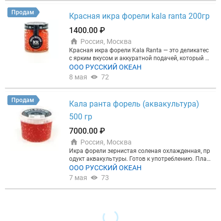
Икра форели подходит для бутербродов, тартале
к столу что-то вкусное и необычное без сложной
ток, блинчиков и холодных закусок, красиво смот
подготовки. Икра щуки пробойная остается хоро
Продам
Красная икра форели kala ranta 200гр
рится на столе и помогает быстро собрать вкусну
шим выбором для тех, кто любит рыбные деликат
ю подачу без лишних сложностей. Фасовка 500 г
есы с более ярким характером. Она уместна и в п
1400.00 ₽
считается одной из самых практичных, потому чт
раздничной сервировке, и в спокойной домашней
Россия, Москва
о её хватает и для семейного ужина, и для неболь
подаче, где ценятся вкус, качество и приятное впе
шого застолья. «Жемчужина Карелии» — понятн
Красная икра форели Kala Ranta — это деликатес
чатление от каждого блюда. За счет узнаваемого
ый и востребованный вариант для тех, кто ищет к
с ярким вкусом и аккуратной подачей, который х
вкуса и красивого золотистого оттенка такой про
расную икру форели в хорошем объёме. Такой фо
орошо подходит как для праздничного стола, так
ООО РУССКИЙ ОКЕАН
дукт всегда смотрится достойно и помогает сдел
рмат удобно брать заранее к празднику, на подар
и для повседневных закусок. Такой продукт выби
ать стол более разнообразным. Если хочется доп
8 мая
72
ок или просто домой, когда хочется купить качест
рают покупатели, которые ценят красивую серви
олнить заказ еще одной интересной позицией, мо
венный продукт с запасом, а не собирать заказ и
ровку, насыщенный вкус и возможность быстро д
жно выбрать чука салат со специями. Такой прод
з нескольких маленьких упаковок. Икра форели 5
ополнить меню качественной красной икрой. Икр
укт хорошо подходит к рыбным закускам и помог
Продам
Кала ранта форель (аквакультура)
00 г хорошо сочетается с классической подачей:
а форели традиционно воспринимается как удоб
ает собрать более разнообразный набор к столу.
свежим хлебом, сливочным маслом, зеленью и за
ный и уместный вариант для бутербродов, тарта
Икра щуки — это удачный выбор для тех, кто ище
500 гр
кусками. Её выбирают за удобство, универсально
леток, канапе и легких холодных закусок, когда хо
т вкусный деликатес для закусок, семейного стол
сть и возможность использовать продукт сразу д
чется добавить в подачу что-то выразительное и
7000.00 ₽
а и особых случаев. Ее удобно подать к праздник
ля разных блюд. Если хотите посмотреть другие
по-настоящему аппетитное. Зернистая красная и
у, предложить гостям или выбрать для себя, когд
Россия, Москва
варианты, можно перейти в раздел красной икры
кра форели хорошо смотрится на столе, легко соч
а хочется качественный продукт с насыщенным в
Икра форели зернистая соленая охлажденная, пр
и сравнить фасовки. Но если нужен популярный
етается со сливочным маслом, мягким хлебом, б
кусом и красивой подачей.
одукт аквакультуры. Готов к употреблению. Плас
объём, икра форели «Жемчужина Карелии» 500 г
линчиками и нежными закусками. Ее часто выби
тиковое ведерко масса нетто 500 гр. Состав: икра
ООО РУССКИЙ ОКЕАН
— удачный выбор для покупки домой или на праз
рают не только для праздников, но и для семейно
форели, соль пищевая, консерванты: сорбат кали
дничный стол.
го ужина, когда хочется заказать продукт с понят
7 мая
73
я, сорбиновая кислота. Срок годности 6 месяцев
ным вкусом и приятной текстурой. Такая икра фо
при температуре хранения -4, -6. После вскрытия
рели подходит тем, кто любит рыбные деликатес
упаковки хранить в холодильнике в течении 72 ч
ы и хочет получить продукт, который выглядит ак
асов в пределах срока годности. ТУ 102026-003-1
куратно, подается без лишних сложностей и помо
5027789-2018 Изготовитель: АО "Кала ранта" Дат
гает быстро собрать красивое угощение для гост