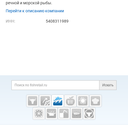
речной и морской рыбы.
Перейти к описанию компании
ИНН:
5408311989
Дополнительная информация
Поиск по сайту и ссы
Искать
Cсылки на полезные проекты
Fishretail.ru —
рыба,
морепродукты