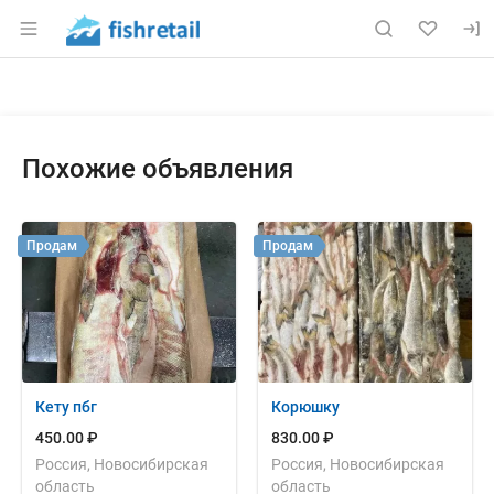
Раздел навигации по сайту fishretail.ru
Объявление: Куплю: горбушу пб
Информация о объявлении
Навигация и управление объявлением
Похожие объявления
Продам
Продам
Кету пбг
Корюшку
450.00 ₽
830.00 ₽
Россия, Новосибирская
Россия, Новосибирская
область
область