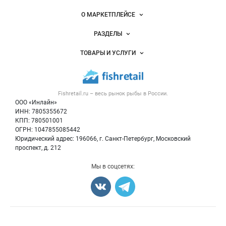
Важные разделы и контакты
Навигация по сайту
О МАРКЕТПЛЕЙСЕ
Новости Fishretail.ru
РАЗДЕЛЫ
Услуги и цены
Объявления
ТОВАРЫ И УСЛУГИ
Размещение рекламы
Каталог компаний
Рыбные снеки
Публичная оферта
Новости рынка
Рыба
Контактная информация
Форум
Fishretail.ru – весь
рынок рыбы
в России.
Икра
Политика обработки персональных данных
Бренды
ООО «Инлайн»
Морепродукты
Для СМИ
ИНН: 7805355672
Мониторинг
КПП: 780501001
Рыбопосадочный материал
Вакансии
ОГРН: 1047855085442
Полуфабрикаты
Юридический адрес: 196066, г. Санкт-Петербург, Московский
Блог
Консервы
проспект, д. 212
Добавить объявление
Мы в соцсетях:
Карта объявлений
Счетчики, авторское право, логотипы