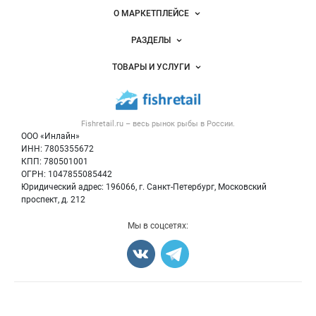
Важные разделы и контакты
Навигация по сайту
О МАРКЕТПЛЕЙСЕ
Новости Fishretail.ru
РАЗДЕЛЫ
Услуги и цены
Объявления
ТОВАРЫ И УСЛУГИ
Размещение рекламы
Каталог компаний
Рыбные снеки
Публичная оферта
Новости рынка
Рыба
Контактная информация
Форум
Fishretail.ru – весь
рынок рыбы
в России.
Икра
Политика обработки персональных данных
Бренды
ООО «Инлайн»
Морепродукты
Для СМИ
ИНН: 7805355672
Мониторинг
КПП: 780501001
Рыбопосадочный материал
Вакансии
ОГРН: 1047855085442
Полуфабрикаты
Юридический адрес: 196066, г. Санкт-Петербург, Московский
Блог
Консервы
проспект, д. 212
Добавить объявление
Мы в соцсетях:
Карта объявлений
Счетчики, авторское право, логотипы