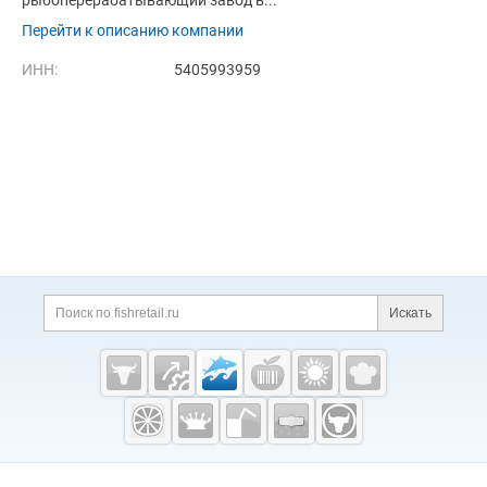
рыбоперерабатывающий завод в...
Перейти к описанию компании
ИНН:
5405993959
Дополнительная информация
Поиск по сайту и ссы
Искать
Cсылки на полезные проекты
Fishretail.ru —
рыба,
морепродукты