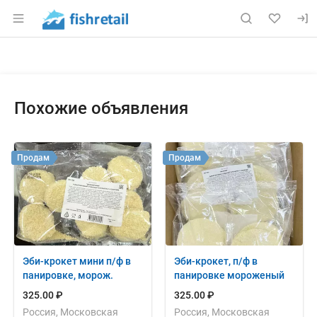
Раздел навигации по сайту fishretail.ru
Объявление: Продам: филе киж
Информация о объявлении
Навигация и управление объявлением
Похожие объявления
Продам
Продам
Эби-крокет мини п/ф в
Эби-крокет, п/ф в
панировке, морож.
панировке мороженый
325.00 ₽
325.00 ₽
Россия, Московская
Россия, Московская