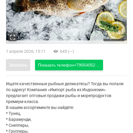
1 апреля 2026, 15:11
645 (—)
Заказать
Показать телефон
+79054052....
Ищете качественные рыбные деликатесы? Тогда вы попали
по адресу! Компания «Импорт рыба из Индонезии»
предлагает оптовые продажи рыбы и морепродуктов
премиум-класса.
В нашем ассортименте вы найдёте:
* Тунец,
* Барамунди,
* Снепперы,
* Групперы,