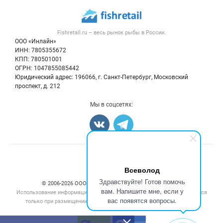
Каталог компаний
Рыбные снеки
Публичная оферта
Новости рынка
Рыба
Контактная информация
Форум
Fishretail.ru – весь
рынок рыбы
в России.
Икра
Политика обработки персональных данных
Бренды
ООО «Инлайн»
Морепродукты
Для СМИ
ИНН: 7805355672
Мониторинг
КПП: 780501001
Рыбопосадочный материал
Вакансии
ОГРН: 1047855085442
Полуфабрикаты
Юридический адрес: 196066, г. Санкт-Петербург, Московский
Блог
Консервы
проспект, д. 212
Добавить объявление
Мы в соцсетях:
Карта объявлений
Счетчики, авторское право, логотипы
Всеволод
Здравствуйте! Готов помочь
© 2006‑2026 ООО “Инлайн”. 12+ Все права защищены.
вам. Напишите мне, если у
Использование информации, размещенной на данном сайте, допускается
вас появятся вопросы.
только при размещении активной гиперссылки на сайт
fishretail.ru