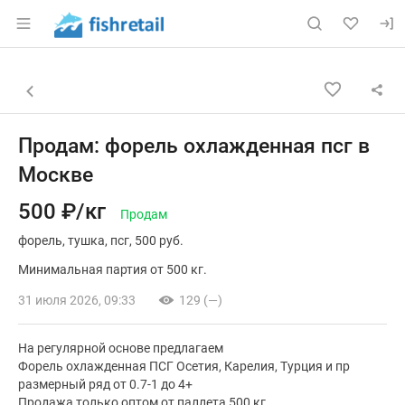
Раздел навигации по сайту fishretail.ru
Объявление: Продам: форель о
Информация о объявлении
Навигация и управление объявлением
Назад к списку объявлений
Продам: форель охлажденная псг в
Москве
500 ₽/кг
Продам
форель
тушка
псг
500 руб.
Минимальная партия от 500 кг.
31 июля 2026, 09:33
129 (—)
На регулярной основе предлагаем
Форель охлажденная ПСГ Осетия, Карелия, Турция и пр
размерный ряд от 0.7-1 до 4+
Продажа только оптом от паллета 500 кг