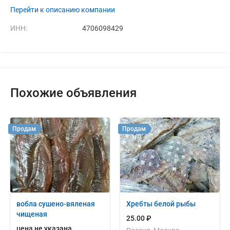
Перейти к описанию компании
ИНН:
4706098429
Похожие объявления
Продам
Продам
вобла сушено-вяленая
Хребты белой рыбы
чищеная
25.00 ₽
цена не указана