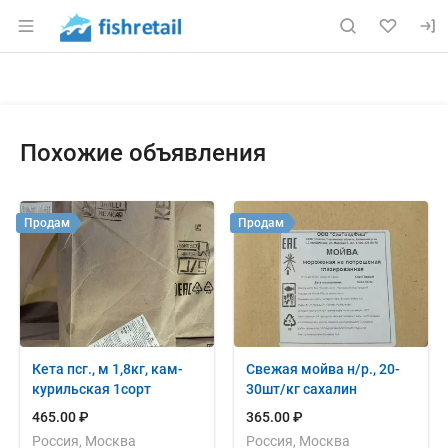
Раздел навигации по сайту fishretail.ru
Объявление: Продам: форель ох
Информация о объявлении
Навигация и управление объявлением
Похожие объявления
Продам
Продам
Кета псг., м 1,8кг, кам-
Свежая мойва н/р., 20-
курильская 1сорт
30шт/кг сахалин
465.00 ₽
365.00 ₽
Россия, Москва
Россия, Москва