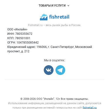
Услуги и цены
Объявления
ТОВАРЫ И УСЛУГИ
Размещение рекламы
Каталог компаний
Рыбные снеки
Публичная оферта
Новости рынка
Рыба
Контактная информация
Форум
Fishretail.ru – весь
рынок рыбы
в России.
Икра
Политика обработки персональных данных
Бренды
ООО «Инлайн»
Морепродукты
Для СМИ
ИНН: 7805355672
Мониторинг
КПП: 780501001
Рыбопосадочный материал
Вакансии
ОГРН: 1047855085442
Полуфабрикаты
Юридический адрес: 196066, г. Санкт-Петербург, Московский
Блог
Консервы
проспект, д. 212
Добавить объявление
Мы в соцсетях:
Карта объявлений
Счетчики, авторское право, логотипы
© 2006‑2026 ООО “Инлайн”. 12+ Все права защищены.
Использование информации, размещенной на данном сайте, допускается
только при размещении активной гиперссылки на сайт
fishretail.ru