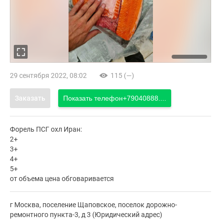
29 сентября 2022, 08:02
115 (—)
Заказать
Показать телефон
+79040888....
Форель ПСГ охл Иран:
2+
3+
4+
5+
от объема цена обговаривается
г Москва, поселение Щаповское, поселок дорожно-
ремонтного пункта-3, д 3 (Юридический адрес)