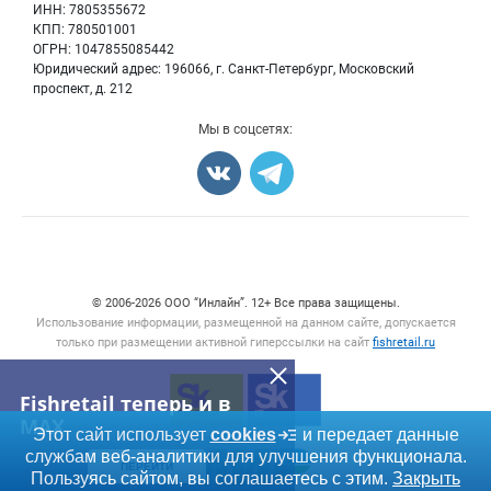
Морепродукты
Для СМИ
ИНН: 7805355672
Мониторинг
КПП: 780501001
Рыбопосадочный материал
Вакансии
ОГРН: 1047855085442
Полуфабрикаты
Юридический адрес: 196066, г. Санкт-Петербург, Московский
Блог
Консервы
проспект, д. 212
Добавить объявление
Мы в соцсетях:
Карта объявлений
Счетчики, авторское право, логотипы
© 2006‑2026 ООО “Инлайн”. 12+ Все права защищены.
Использование информации, размещенной на данном сайте, допускается
только при размещении активной гиперссылки на сайт
fishretail.ru
Fishretail теперь и в
MAX
Этот сайт использует
cookies
и передает данные
службам веб-аналитики для улучшения функционала.
ПЕРЕЙТИ
Пользуясь сайтом, вы соглашаетесь с этим.
Закрыть