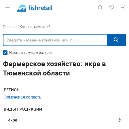
Раздел навигации по сайту fishretail.ru
Навигация по компаниям
Главная
Каталог компаний
П
Искать в текущем разделе
Фермерское хозяйство: икра в
Тюменской области
Меню навигации
РЕГИОН
Тюменская область
ВИДЫ ПРОДУКЦИИ