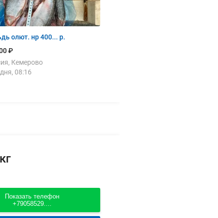
Сельдь олют. нр 400... р.
00 ₽
ия, Кемерово
дня, 08:16
кг
Показать телефон
+79058529....