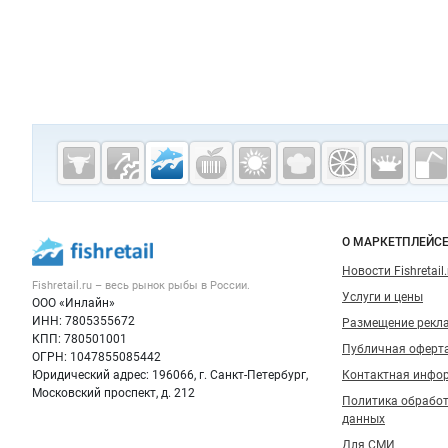
Дополнительная информация
Cсылки на полезные проекты
Fishretail.ru —
рыба,
морепродукты
Важные разделы и контакты
Навигация п
О МАРКЕТПЛЕЙС
Новости Fishretail.
Fishretail.ru – весь
рынок рыбы
в России.
Услуги и цены
ООО «Инлайн»
ИНН: 7805355672
Размещение рекл
КПП: 780501001
Публичная оферт
ОГРН: 1047855085442
Юридический адрес: 196066, г. Санкт-Петербург,
Контактная инфо
Московский проспект, д. 212
Политика обрабо
данных
Для СМИ