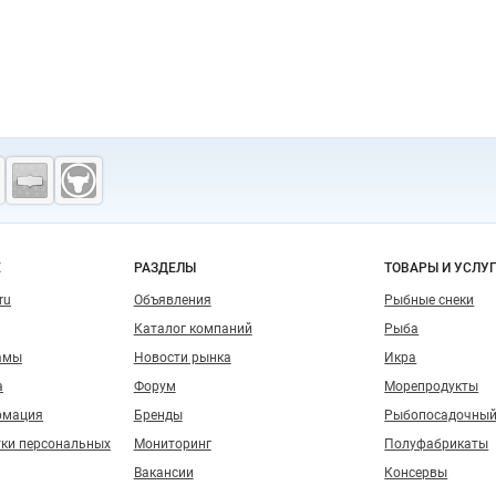
о сайту
Е
РАЗДЕЛЫ
ТОВАРЫ И УСЛУ
ru
Объявления
Рыбные снеки
Каталог компаний
Рыба
амы
Новости рынка
Икра
а
Форум
Морепродукты
рмация
Бренды
Рыбопосадочный
тки персональных
Мониторинг
Полуфабрикаты
Вакансии
Консервы