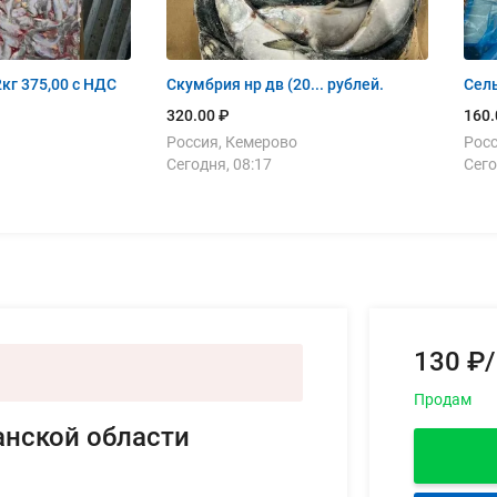
Мойва сахалин 22кг 375,00 с НДС
Скумбрия нр дв (20... рублей.
320.00 ₽
160.
Россия, Кемерово
Росс
Сегодня, 08:17
Сего
130 ₽/
Продам
анской области