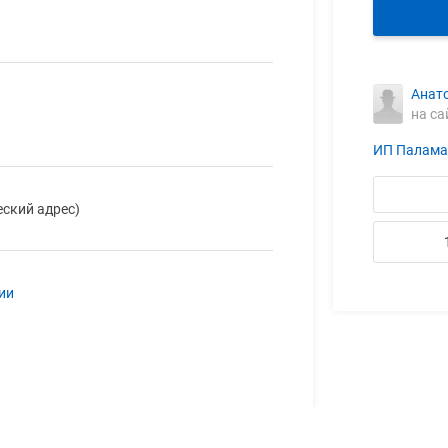
Анат
на са
ИП Паламар
еский адрес)
ии