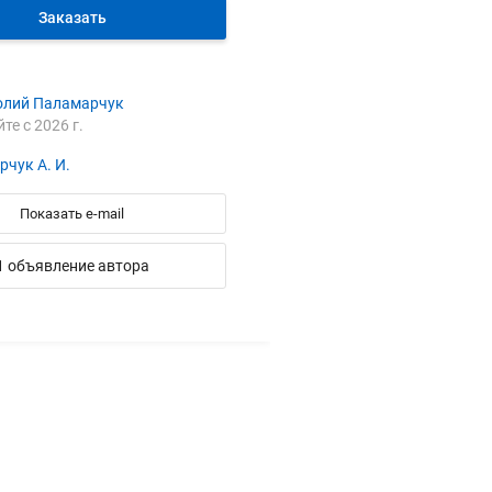
Заказать
олий Паламарчук
йте с 2026 г.
чук А. И.
Показать e-mail
1 объявление автора