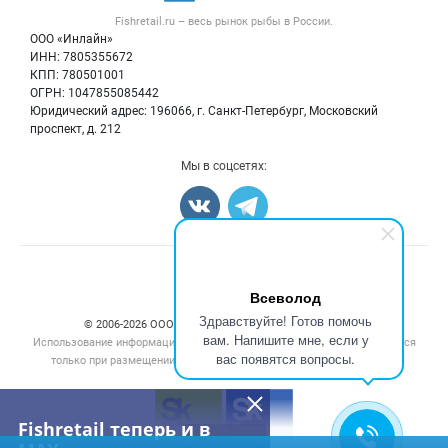
Форум
Fishretail.ru – весь
рынок рыбы
в России.
Икра
Политика обработки персональных данных
Бренды
ООО «Инлайн»
Морепродукты
Для СМИ
ИНН: 7805355672
Мониторинг
КПП: 780501001
Рыбопосадочный материал
Вакансии
ОГРН: 1047855085442
Полуфабрикаты
Юридический адрес: 196066, г. Санкт-Петербург, Московский
Блог
Консервы
проспект, д. 212
Добавить объявление
Мы в соцсетях:
Карта объявлений
Счетчики, авторское право, логотипы
Всеволод
Здравствуйте! Готов помочь
© 2006‑2026 ООО “Инлайн”. 12+ Все права защищены.
вам. Напишите мне, если у
Использование информации, размещенной на данном сайте, допускается
вас появятся вопросы.
только при размещении активной гиперссылки на сайт
fishretail.ru
Fishretail теперь и в
Заказать