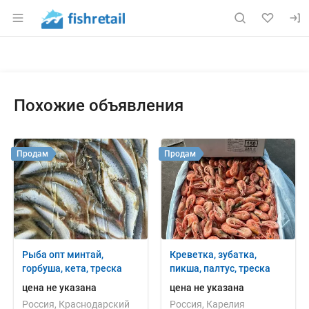
Раздел навигации по сайту fishretail.ru
Объявление: Продам: рыба, ми
Информация о объявлении
Навигация и управление объявлением
Похожие объявления
Продам
Продам
Рыба опт минтай,
Креветка, зубатка,
горбуша, кета, треска
пикша, палтус, треска
цена не указана
цена не указана
Россия, Краснодарский
Россия, Карелия