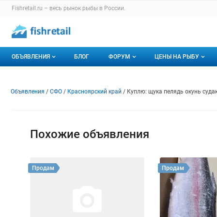
Раздел навигации по сайту fishretail.ru
Fishretail.ru – весь
рынок рыбы
в России.
Авторизация и меню пользователя
Навигация по разделам сайта fishretail.ru
ОБЪЯВЛЕНИЯ
БЛОГ
ФОРУМ
ЦЕНЫ НА РЫБУ
Объявления
Все темы
О мониторингах
Объявление: Куплю: щука пел
Информация о объявлении
Навигация и управление объявлени
Объявления
СФО
Красноярский край
Куплю: щука пелядь окунь суда
Горячее предложение
Избранные
Актуальные мони
Мои объявления
С моим участием
Динамика цен
Похожие объявления
Отзывы
Продам
Продам