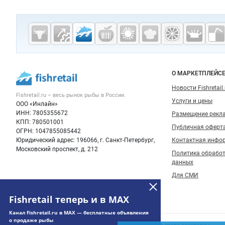
Дополнительная информация
Cсылки на полезные проекты
Fishretail.ru —
рыба,
морепродукты
Важные разделы и контакты
Навигация п
О МАРКЕТПЛЕЙС
Новости Fishretail.
Fishretail.ru – весь
рынок рыбы
в России.
Услуги и цены
ООО «Инлайн»
ИНН: 7805355672
Размещение рекл
КПП: 780501001
Публичная оферт
ОГРН: 1047855085442
Юридический адрес: 196066, г. Санкт-Петербург,
Контактная инфо
Московский проспект, д. 212
Политика обрабо
данных
Для СМИ
Fishretail теперь и в MAX
Канал Fishretail.ru в MAX — бесплатные объявления
о продаже рыбы