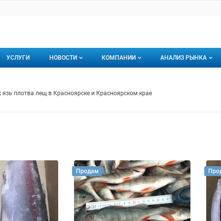
УСЛУГИ
НОВОСТИ
КОМПАНИИ
АНАЛИЗ РЫНКА
Новости рыбного рынка
Каталог компаний
ядь окунь судак язь плотва ле
ем
к язь плотва лещ в Красноярске и Красноярском крае
торинги
О каталоге компаний
Подписаться на 
Премиум размещение
Продам
Про