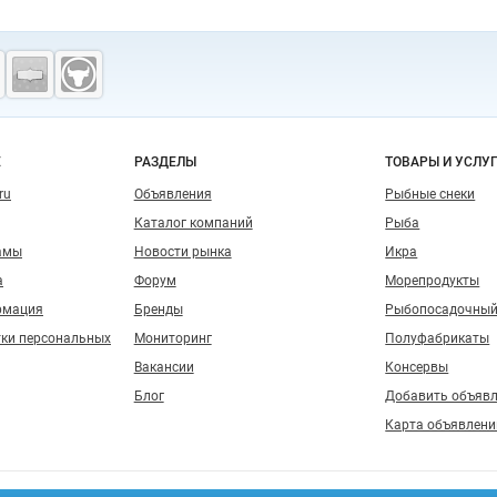
о сайту
Е
РАЗДЕЛЫ
ТОВАРЫ И УСЛУ
ru
Объявления
Рыбные снеки
Каталог компаний
Рыба
амы
Новости рынка
Икра
а
Форум
Морепродукты
рмация
Бренды
Рыбопосадочный
тки персональных
Мониторинг
Полуфабрикаты
Вакансии
Консервы
Блог
Добавить объяв
Карта объявлени