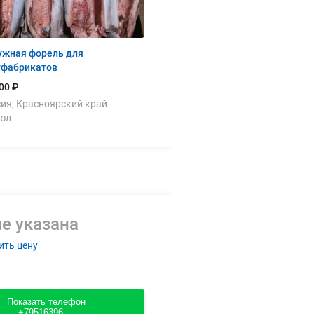
ужная форель для
уфабрикатов
00 ₽
ия, Красноярский край
июл
е указана
ить цену
Показать телефон
+79516396....