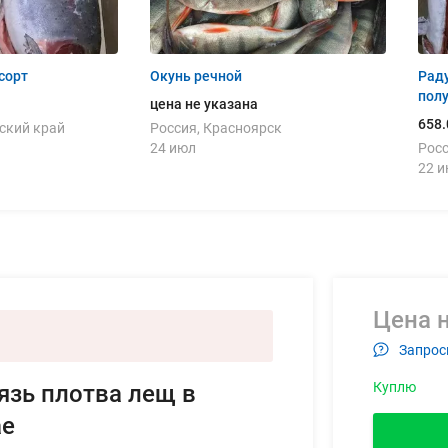
 сорт
Окунь речной
Рад
пол
цена не указана
658.
ский край
Россия, Красноярск
24 июл
Росс
22 
Цена н
Запрос
Куплю
язь плотва лещ в
ае