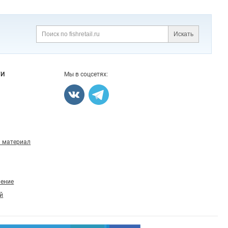
Искать
Поиск
ГИ
Мы в соцсетях:
 материал
ление
й