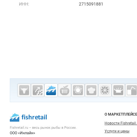
ИНН:
2715091881
Дополнительная информация
Cсылки на полезные проекты
Fishretail.ru —
рыба,
морепродукты
Важные разделы и контакты
Навигация п
О МАРКЕТПЛЕЙС
Новости Fishretail.
Fishretail.ru – весь
рынок рыбы
в России.
Услуги и цены
ООО «Инлайн»