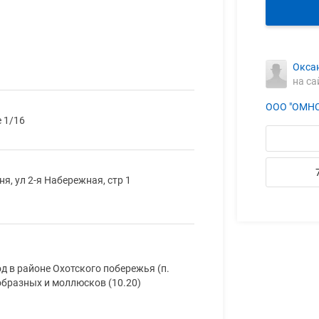
Окса
на са
ООО "ОМНС
 1/16
я, ул 2-я Набережная, стр 1
 в районе Охотского побережья (п.
образных и моллюсков (10.20)