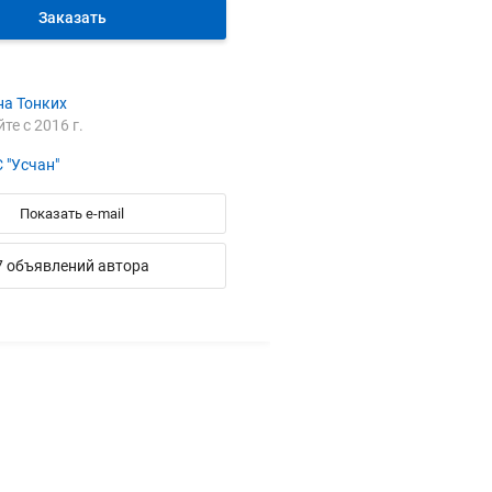
Заказать
на Тонких
йте с 2016 г.
 "Усчан"
Показать e-mail
7 объявлений автора