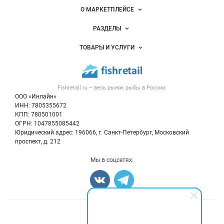
Важные разделы и контакты
Навигация по сайту
О МАРКЕТПЛЕЙСЕ
Новости Fishretail.ru
РАЗДЕЛЫ
Услуги и цены
Объявления
ТОВАРЫ И УСЛУГИ
Размещение рекламы
Каталог компаний
Рыбные снеки
Публичная оферта
Новости рынка
Рыба
Контактная информация
Форум
Fishretail.ru – весь
рынок рыбы
в России.
Икра
Политика обработки персональных данных
Бренды
ООО «Инлайн»
Морепродукты
Для СМИ
ИНН: 7805355672
Мониторинг
КПП: 780501001
Рыбопосадочный материал
Вакансии
ОГРН: 1047855085442
Полуфабрикаты
Юридический адрес: 196066, г. Санкт-Петербург, Московский
Блог
Консервы
проспект, д. 212
Добавить объявление
Мы в соцсетях:
Карта объявлений
Счетчики, авторское право, логотипы