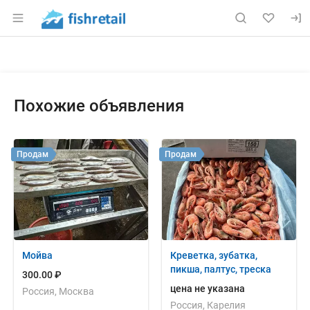
Раздел навигации по сайту fishretail.ru
Объявление: Продам: форель 
Информация о объявлении
Навигация и управление объявлением
Похожие объявления
Продам
Продам
Мойва
Креветка, зубатка,
пикша, палтус, треска
300.00 ₽
цена не указана
Россия, Москва
Россия, Карелия