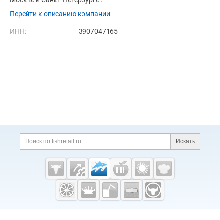
Москве и Санкт-Петербурге .
Перейти к описанию компании
ИНН:
3907047165
Дополнительная информация
Поиск по сайту и ссы
Искать
Cсылки на полезные проекты
Fishretail.ru —
рыба,
морепродукты