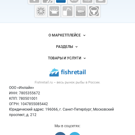
Fishretail.ru —
рыба,
морепродукты
Важные разделы и контакты
Навигация по сайту
О МАРКЕТПЛЕЙСЕ
Новости Fishretail.ru
РАЗДЕЛЫ
Услуги и цены
Объявления
ТОВАРЫ И УСЛУГИ
Размещение рекламы
Каталог компаний
Рыбные снеки
Публичная оферта
Новости рынка
Рыба
Контактная информация
Форум
Fishretail.ru – весь
рынок рыбы
в России.
Икра
Политика обработки персональных данных
Бренды
ООО «Инлайн»
Морепродукты
Для СМИ
ИНН: 7805355672
Мониторинг
КПП: 780501001
Рыбопосадочный материал
Вакансии
ОГРН: 1047855085442
Полуфабрикаты
Юридический адрес: 196066, г. Санкт-Петербург, Московский
Блог
Консервы
проспект, д. 212
Добавить объявление
Мы в соцсетях:
Карта объявлений