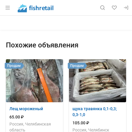
Раздел навигации по сайту fishretail.ru
Объявление: Куплю: щуку(щуро
Информация о объявлении
Навигация и управление объявлением
Похожие объявления
Продам
Продам
Лещ мороженый
щука травянка 0,1-0,3;
0,3-1,0
65.00 ₽
105.00 ₽
Россия, Челябинская
область
Россия, Челябинск