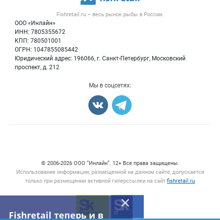
Рыба
Контактная информация
Форум
Fishretail.ru – весь
рынок рыбы
в России.
Икра
Политика обработки персональных данных
Бренды
ООО «Инлайн»
Морепродукты
Для СМИ
ИНН: 7805355672
Мониторинг
КПП: 780501001
Рыбопосадочный материал
Вакансии
ОГРН: 1047855085442
Полуфабрикаты
Юридический адрес: 196066, г. Санкт-Петербург, Московский
Блог
Консервы
проспект, д. 212
Добавить объявление
Мы в соцсетях:
Карта объявлений
Счетчики, авторское право, логотипы
© 2006‑2026 ООО “Инлайн”. 12+ Все права защищены.
Использование информации, размещенной на данном сайте, допускается
только при размещении активной гиперссылки на сайт
fishretail.ru
Fishretail теперь и в